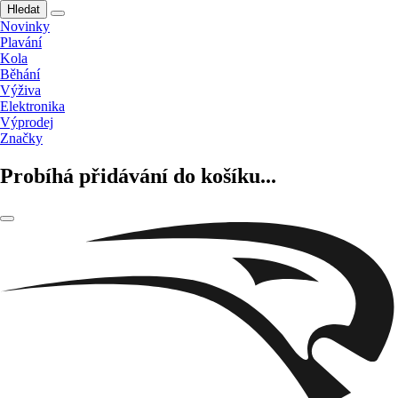
Hledat
Novinky
Plavání
Kola
Běhání
Výživa
Elektronika
Výprodej
Značky
Probíhá přidávání do košíku...