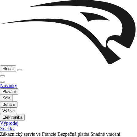
Hledat
Novinky
Plavání
Kola
Běhání
Výživa
Elektronika
Výprodej
Značky
Zákaznický servis ve Francie
Bezpečná platba
Snadné vracení