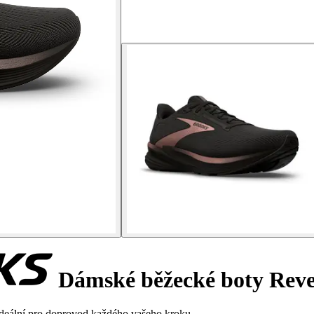
Dámské běžecké boty Reve
ideální pro doprovod každého vašeho kroku.