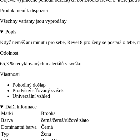
Produkt není k dispozici
Všechny varianty jsou vyprodány
Popis
Když nemáš ani minutu pro sebe, Revel 8 pro ženy se postará o tebe, met
Odolnost
65,3 % recyklovaných materiálů v svršku
Vlastnosti
Pohodlný došlap
Prodyšný síťovaný svršek
Univerzální vzhled
Další informace
Marki
Brooks
Barva
černá/černá/růžové zlato
Dominantní barva
Černá
Typ
Žena