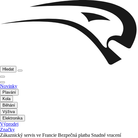
Hledat
Novinky
Plavání
Kola
Běhání
Výživa
Elektronika
Výprodej
Značky
Zákaznický servis ve Francie
Bezpečná platba
Snadné vracení