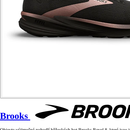
Brooks
Objevte výjimečné pohodlí běžeckých bot Brooks Revel 8, které jsou 