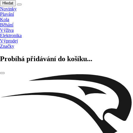
Hledat
Novinky
Plavání
Kola
Běhání
Výživa
Elektronika
Výprodej
Značky
Probíhá přidávání do košíku...