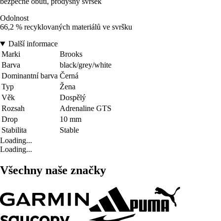
bezpečné obutí, prodyšný svršek
Odolnost
66,2 % recyklovaných materiálů ve svršku
Další informace
Marki
Brooks
Barva
black/grey/white
Dominantní barva
Černá
Typ
Žena
Věk
Dospělý
Rozsah
Adrenaline GTS
Drop
10 mm
Stabilita
Stable
Loading...
Loading...
Všechny naše značky