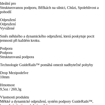
Ideální pro
Strukturovanou podporu, Běžkách na silnici, Chůzi, Spolehlivost a
pohodlí
Odpružení
Odpružení
Vyvážené
Směs měkkého a dynamického odpružení, která poskytuje pocit
jemnosti při každém kroku.
Podpora
Podpora
Strukturovaná podpora
Technologie GuideRails™ pomáhá omezit nadbytečné pohyby
Drop Mezipodešve
10mm
Hmotnost
9,5oz / 269,3g
Vlastnosti produktu
Měkké a dynamické odpružení, systém podpory GuideRails™,