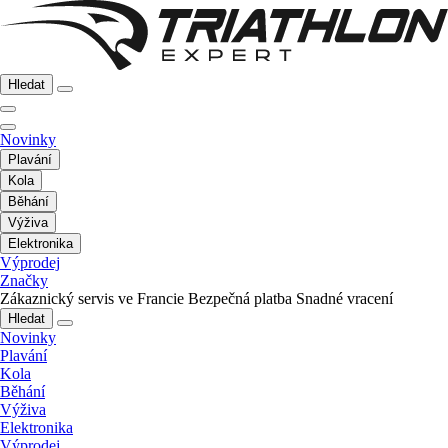
Hledat
Novinky
Plavání
Kola
Běhání
Výživa
Elektronika
Výprodej
Značky
Zákaznický servis ve Francie
Bezpečná platba
Snadné vracení
Hledat
Novinky
Plavání
Kola
Běhání
Výživa
Elektronika
Výprodej