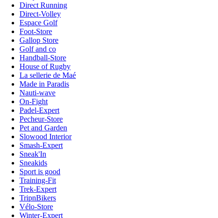
Direct Running
Direct-Volley
Espace Golf
Foot-Store
Gallop Store
Golf and co
Handball-Store
House of Rugby
La sellerie de Maé
Made in Paradis
Nauti-wave
On-Fight
Padel-Expert
Pecheur-Store
Pet and Garden
Slowood Interior
Smash-Expert
Sneak'In
Sneakids
Sport is good
Training-Fit
Trek-Expert
TripnBikers
Vélo-Store
Winter-Expert