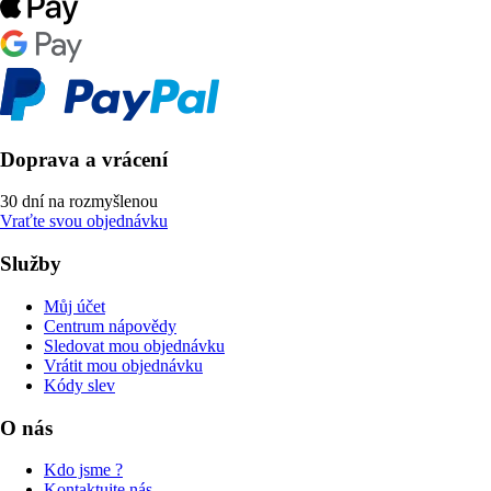
Doprava a vrácení
30 dní na rozmyšlenou
Vraťte svou objednávku
Služby
Můj účet
Centrum nápovědy
Sledovat mou objednávku
Vrátit mou objednávku
Kódy slev
O nás
Kdo jsme ?
Kontaktujte nás