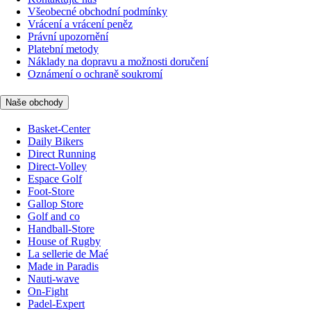
Všeobecné obchodní podmínky
Vrácení a vrácení peněz
Právní upozornění
Platební metody
Náklady na dopravu a možnosti doručení
Oznámení o ochraně soukromí
Naše obchody
Basket-Center
Daily Bikers
Direct Running
Direct-Volley
Espace Golf
Foot-Store
Gallop Store
Golf and co
Handball-Store
House of Rugby
La sellerie de Maé
Made in Paradis
Nauti-wave
On-Fight
Padel-Expert