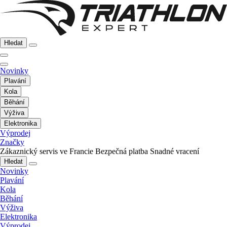
Hledat
Novinky
Plavání
Kola
Běhání
Výživa
Elektronika
Výprodej
Značky
Zákaznický servis ve Francie
Bezpečná platba
Snadné vracení
Hledat
Novinky
Plavání
Kola
Běhání
Výživa
Elektronika
Výprodej