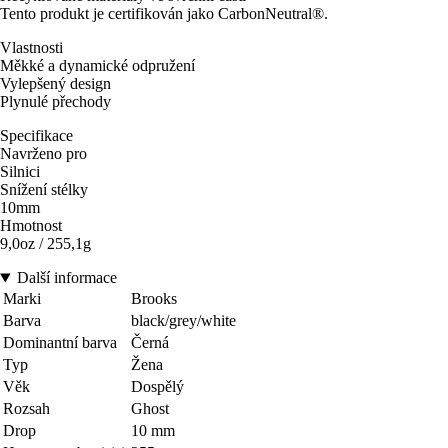
Tento produkt je certifikován jako CarbonNeutral®.
Vlastnosti
Měkké a dynamické odpružení
Vylepšený design
Plynulé přechody
Specifikace
Navrženo pro
Silnici
Snížení stélky
10mm
Hmotnost
9,0oz / 255,1g
Další informace
Marki
Brooks
Barva
black/grey/white
Dominantní barva
Černá
Typ
Žena
Věk
Dospělý
Rozsah
Ghost
Drop
10 mm