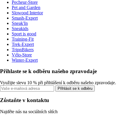
Pecheur-Store
Pet and Garden
Slowood Interior
Smash-Expert
Sneak'In
Sneakids
Sport is good
Training-Fit
Trek-Expert
TripnBikers
Vélo-Store
Winter-Expert
Přihlaste se k odběru našeho zpravodaje
Využijte slevu 10 % při přihlášení k odběru našeho zpravodaje.
Přihlásit se k odběru
Zůstaňte v kontaktu
Najděte nás na sociálních sítích