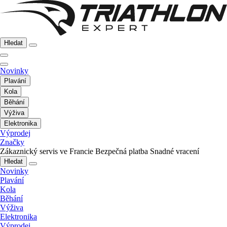
Hledat
Novinky
Plavání
Kola
Běhání
Výživa
Elektronika
Výprodej
Značky
Zákaznický servis ve Francie
Bezpečná platba
Snadné vracení
Hledat
Novinky
Plavání
Kola
Běhání
Výživa
Elektronika
Výprodej