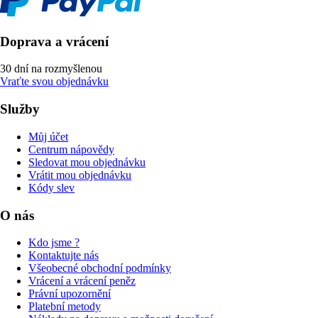
Doprava a vrácení
30 dní na rozmyšlenou
Vraťte svou objednávku
Služby
Můj účet
Centrum nápovědy
Sledovat mou objednávku
Vrátit mou objednávku
Kódy slev
O nás
Kdo jsme ?
Kontaktujte nás
Všeobecné obchodní podmínky
Vrácení a vrácení peněz
Právní upozornění
Platební metody