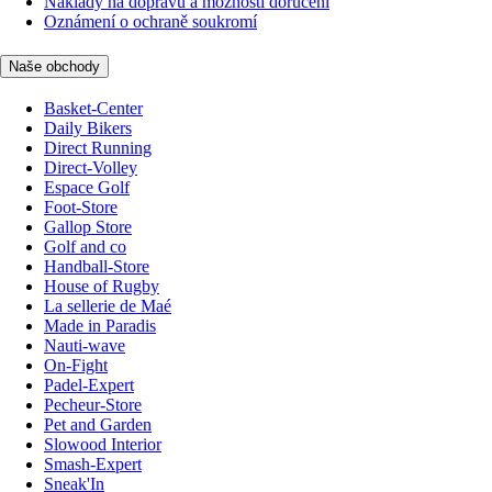
Náklady na dopravu a možnosti doručení
Oznámení o ochraně soukromí
Naše obchody
Basket-Center
Daily Bikers
Direct Running
Direct-Volley
Espace Golf
Foot-Store
Gallop Store
Golf and co
Handball-Store
House of Rugby
La sellerie de Maé
Made in Paradis
Nauti-wave
On-Fight
Padel-Expert
Pecheur-Store
Pet and Garden
Slowood Interior
Smash-Expert
Sneak'In