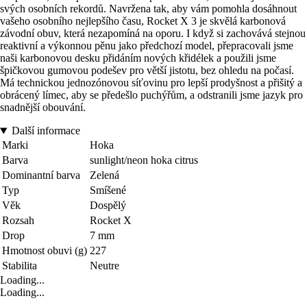
svých osobních rekordů. Navržena tak, aby vám pomohla dosáhnout
vašeho osobního nejlepšího času, Rocket X 3 je skvělá karbonová
závodní obuv, která nezapomíná na oporu. I když si zachovává stejnou
reaktivní a výkonnou pěnu jako předchozí model, přepracovali jsme
naši karbonovou desku přidáním nových křidélek a použili jsme
špičkovou gumovou podešev pro větší jistotu, bez ohledu na počasí.
Má technickou jednozónovou síťovinu pro lepší prodyšnost a přišitý a
obrácený límec, aby se předešlo puchýřům, a odstranili jsme jazyk pro
snadnější obouvání.
Další informace
Marki
Hoka
Barva
sunlight/neon hoka citrus
Dominantní barva
Zelená
Typ
Smíšené
Věk
Dospělý
Rozsah
Rocket X
Drop
7 mm
Hmotnost obuvi (g)
227
Stabilita
Neutre
Loading...
Loading...