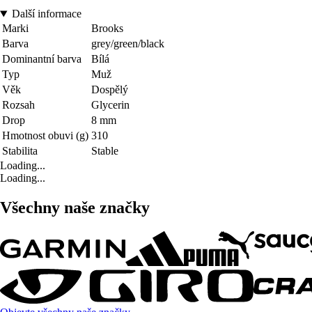
Další informace
Marki
Brooks
Barva
grey/green/black
Dominantní barva
Bílá
Typ
Muž
Věk
Dospělý
Rozsah
Glycerin
Drop
8 mm
Hmotnost obuvi (g)
310
Stabilita
Stable
Loading...
Loading...
Všechny naše značky