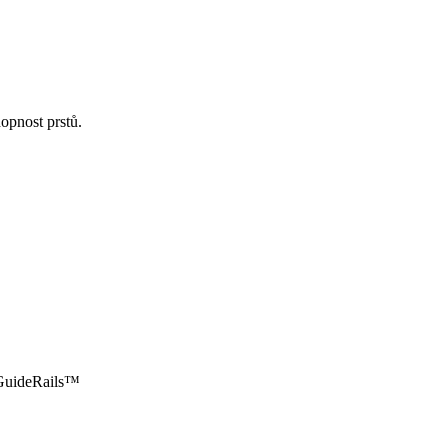
opnost prstů.
 GuideRails™