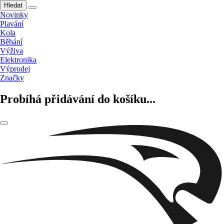
Hledat
Novinky
Plavání
Kola
Běhání
Výživa
Elektronika
Výprodej
Značky
Probíhá přidávání do košíku...