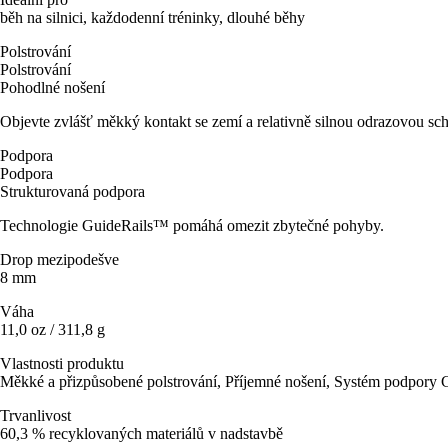
běh na silnici, každodenní tréninky, dlouhé běhy
Polstrování
Polstrování
Pohodlné nošení
Objevte zvlášť měkký kontakt se zemí a relativně silnou odrazovou sch
Podpora
Podpora
Strukturovaná podpora
Technologie GuideRails™ pomáhá omezit zbytečné pohyby.
Drop mezipodešve
8 mm
Váha
11,0 oz / 311,8 g
Vlastnosti produktu
Měkké a přizpůsobené polstrování, Příjemné nošení, Systém podpory
Trvanlivost
60,3 % recyklovaných materiálů v nadstavbě