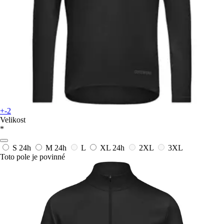
+-2
Velikost
*
S
24h
M
24h
L
XL
24h
2XL
3XL
Toto pole je povinné