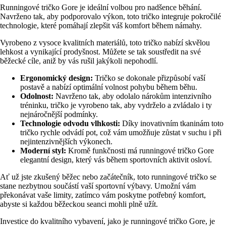
Runningové tričko Gore je ideální volbou pro nadšence běhání.
Navrženo tak, aby podporovalo výkon, toto tričko integruje pokročilé
technologie, které pomáhají zlepšit váš komfort během námahy.
Vyrobeno z vysoce kvalitních materiálů, toto tričko nabízí skvělou
lehkost a vynikající prodyšnost. Můžete se tak soustředit na své
běžecké cíle, aniž by vás rušil jakýkoli nepohodlí.
Ergonomický design:
Tričko se dokonale přizpůsobí vaší
postavě a nabízí optimální volnost pohybu během běhu.
Odolnost:
Navrženo tak, aby odolalo nárokům intenzivního
tréninku, tričko je vyrobeno tak, aby vydrželo a zvládalo i ty
nejnáročnější podmínky.
Technologie odvodu vlhkosti:
Díky inovativním tkaninám toto
tričko rychle odvádí pot, což vám umožňuje zůstat v suchu i při
nejintenzivnějších výkonech.
Moderní styl:
Kromě funkčnosti má runningové tričko Gore
elegantní design, který vás během sportovních aktivit osloví.
Ať už jste zkušený běžec nebo začátečník, toto runningové tričko se
stane nezbytnou součástí vaší sportovní výbavy. Umožní vám
překonávat vaše limity, zatímco vám poskytne potřebný komfort,
abyste si každou běžeckou seanci mohli plně užít.
Investice do kvalitního vybavení, jako je runningové tričko Gore, je