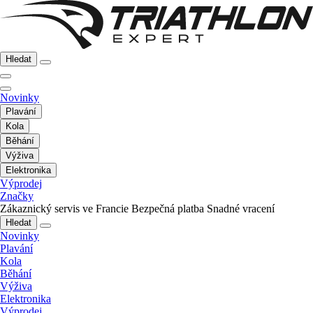
Hledat
Novinky
Plavání
Kola
Běhání
Výživa
Elektronika
Výprodej
Značky
Zákaznický servis ve Francie
Bezpečná platba
Snadné vracení
Hledat
Novinky
Plavání
Kola
Běhání
Výživa
Elektronika
Výprodej