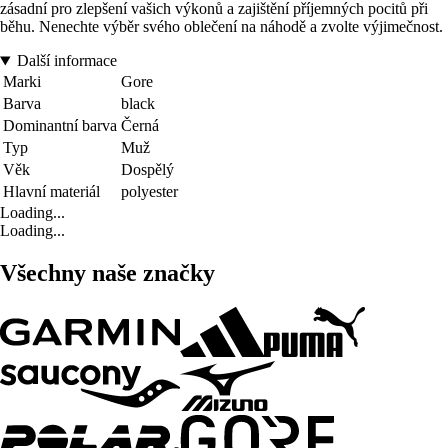
zásadní pro zlepšení vašich výkonů a zajištění příjemných pocitů při
běhu. Nenechte výběr svého oblečení na náhodě a zvolte výjimečnost.
Další informace
Marki
Gore
Barva
black
Dominantní barva
Černá
Typ
Muž
Věk
Dospělý
Hlavní materiál
polyester
Loading...
Loading...
Všechny naše značky