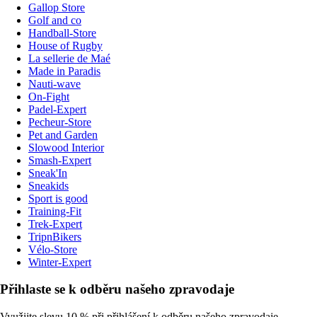
Gallop Store
Golf and co
Handball-Store
House of Rugby
La sellerie de Maé
Made in Paradis
Nauti-wave
On-Fight
Padel-Expert
Pecheur-Store
Pet and Garden
Slowood Interior
Smash-Expert
Sneak'In
Sneakids
Sport is good
Training-Fit
Trek-Expert
TripnBikers
Vélo-Store
Winter-Expert
Přihlaste se k odběru našeho zpravodaje
Využijte slevu 10 % při přihlášení k odběru našeho zpravodaje.