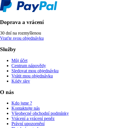
Doprava a vrácení
30 dní na rozmyšlenou
Vraťte svou objednávku
Služby
Můj účet
Centrum nápovědy
Sledovat mou objednávku
Vrátit mou objednávku
Kódy slev
O nás
Kdo jsme ?
Kontaktujte nás
Všeobecné obchodní podmínky
Vrácení a vrácení peněz
Právní upozornění