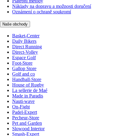
Platební metody
Náklady na dopravu a možnosti doručení
Oznámení o ochraně soukromí
Naše obchody
Basket-Center
Daily Bikers
Direct Running
Direct-Volley
Espace Golf
Foot-Store
Gallop Store
Golf and co
Handball-Store
House of Rugby
La sellerie de Maé
Made in Paradis
Nauti-wave
On-Fight
Padel-Expert
Pecheur-Store
Pet and Garden
Slowood Interior
Smash-Expert