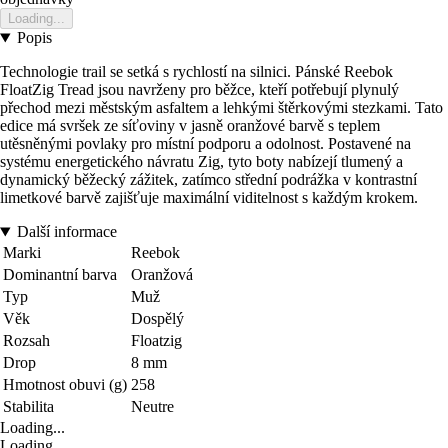
Loading...
Popis
Technologie trail se setká s rychlostí na silnici. Pánské Reebok
FloatZig Tread jsou navrženy pro běžce, kteří potřebují plynulý
přechod mezi městským asfaltem a lehkými štěrkovými stezkami. Tato
edice má svršek ze síťoviny v jasně oranžové barvě s teplem
utěsněnými povlaky pro místní podporu a odolnost. Postavené na
systému energetického návratu Zig, tyto boty nabízejí tlumený a
dynamický běžecký zážitek, zatímco střední podrážka v kontrastní
limetkové barvě zajišťuje maximální viditelnost s každým krokem.
Další informace
Marki
Reebok
Dominantní barva
Oranžová
Typ
Muž
Věk
Dospělý
Rozsah
Floatzig
Drop
8 mm
Hmotnost obuvi (g)
258
Stabilita
Neutre
Loading...
Loading...