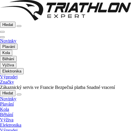
Hledat
Novinky
Plavání
Kola
Běhání
Výživa
Elektronika
Výprodej
Značky
Zákaznický servis ve Francie
Bezpečná platba
Snadné vracení
Hledat
Novinky
Plavání
Kola
Běhání
Výživa
Elektronika
Výprodej