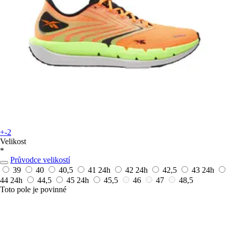
+-2
Velikost
*
Průvodce velikostí
39
40
40,5
41
24h
42
24h
42,5
43
24h
44
24h
44,5
45
24h
45,5
46
47
48,5
Toto pole je povinné