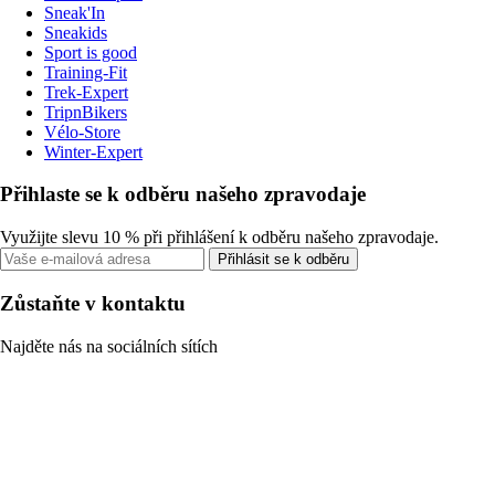
Sneak'In
Sneakids
Sport is good
Training-Fit
Trek-Expert
TripnBikers
Vélo-Store
Winter-Expert
Přihlaste se k odběru našeho zpravodaje
Využijte slevu 10 % při přihlášení k odběru našeho zpravodaje.
Přihlásit se k odběru
Zůstaňte v kontaktu
Najděte nás na sociálních sítích