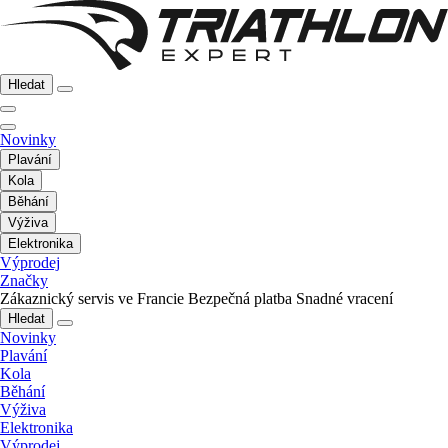
Hledat
Novinky
Plavání
Kola
Běhání
Výživa
Elektronika
Výprodej
Značky
Zákaznický servis ve Francie
Bezpečná platba
Snadné vracení
Hledat
Novinky
Plavání
Kola
Běhání
Výživa
Elektronika
Výprodej