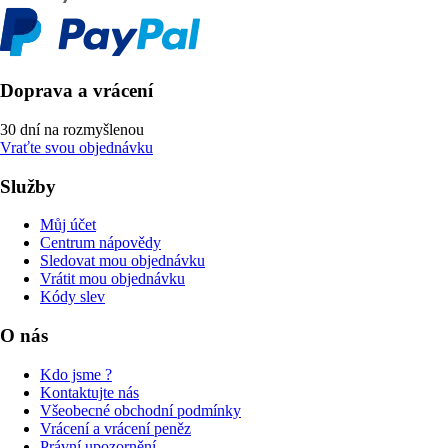
Doprava a vrácení
30 dní na rozmyšlenou
Vraťte svou objednávku
Služby
Můj účet
Centrum nápovědy
Sledovat mou objednávku
Vrátit mou objednávku
Kódy slev
O nás
Kdo jsme ?
Kontaktujte nás
Všeobecné obchodní podmínky
Vrácení a vrácení peněz
Právní upozornění