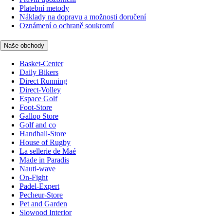
Platební metody
Náklady na dopravu a možnosti doručení
Oznámení o ochraně soukromí
Naše obchody
Basket-Center
Daily Bikers
Direct Running
Direct-Volley
Espace Golf
Foot-Store
Gallop Store
Golf and co
Handball-Store
House of Rugby
La sellerie de Maé
Made in Paradis
Nauti-wave
On-Fight
Padel-Expert
Pecheur-Store
Pet and Garden
Slowood Interior