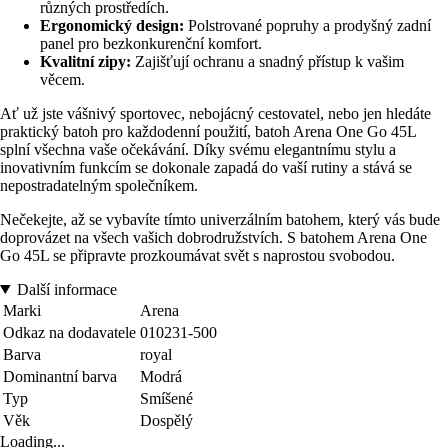
různých prostředích.
Ergonomický design:
Polstrované popruhy a prodyšný zadní
panel pro bezkonkurenční komfort.
Kvalitní zipy:
Zajišťují ochranu a snadný přístup k vašim
věcem.
Ať už jste vášnivý sportovec, nebojácný cestovatel, nebo jen hledáte
praktický batoh pro každodenní použití, batoh Arena One Go 45L
splní všechna vaše očekávání. Díky svému elegantnímu stylu a
inovativním funkcím se dokonale zapadá do vaší rutiny a stává se
nepostradatelným společníkem.
Nečekejte, až se vybavíte tímto univerzálním batohem, který vás bude
doprovázet na všech vašich dobrodružstvích. S batohem Arena One
Go 45L se připravte prozkoumávat svět s naprostou svobodou.
Další informace
Marki
Arena
Odkaz na dodavatele
010231-500
Barva
royal
Dominantní barva
Modrá
Typ
Smíšené
Věk
Dospělý
Loading...