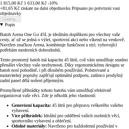
1 815,00 Kč
1 633,00 Kč
-10%
+81,65 Kč
ziskate na dalsi objednavku
Pripsano po potvrzeni vasi
objednavky
Loading...
Popis
Batoh Arena One Go 45L je ideálním doplňkem pro všechny vaše
cesty, ať už se jedná o výlet, sportovní akci nebo víkend na venkově.
Navržen značkou Arena, kombinuje funkčnost a styl, vyhovující
potřebám moderních dobrodruhů.
Tento prostorný batoh má kapacitu 45 litrů, což vám umožňuje snadno
přenášet všechny vaše nezbytnosti. Díky ergonomickému designu se
batoh nosí pohodlně, i při dlouhém používání. Polstrované a
nastavitelný popruhy zajišťují optimální podporu, zatímco prodyšný
zadní panel dělá nošení příjemným.
Promyšlené přihrádky tohoto batohu vám umožňují efektivně
organizovat vaše věci. Zde je několik jeho vlastností:
Generózní kapacita:
45 litrů pro přepravu veškerého vašeho
vybavení.
Více přihrádek:
Ideální pro oddělení vašich osobních věcí,
sportovního vybavení a oblečení.
Odolné materiály:
Navrženo pro každodenní používání v