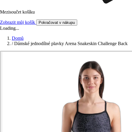
Mezisoučet košíku
Zobrazit můj košík
Pokračovat v nákupu
Loading...
Domů
/
Dámské jednodílné plavky Arena Snakeskin Challenge Back