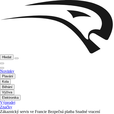
Hledat
Novinky
Plavání
Kola
Běhání
Výživa
Elektronika
Výprodej
Značky
Zákaznický servis ve Francie
Bezpečná platba
Snadné vracení