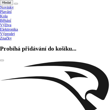
Hledat
Novinky
Plavání
Kola
Běhání
Výživa
Elektronika
Výprodej
Značky
Probíhá přidávání do košíku...