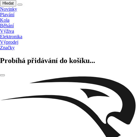
Hledat
Novinky
Plavání
Kola
Běhání
Výživa
Elektronika
Výprodej
Značky
Probíhá přidávání do košíku...