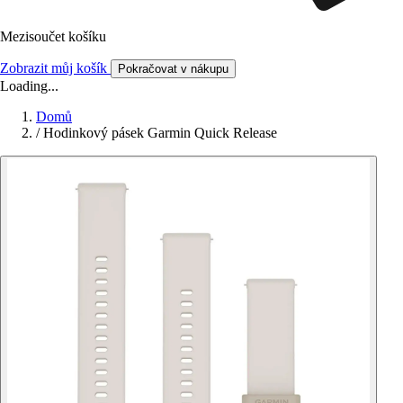
Mezisoučet košíku
Zobrazit můj košík
Pokračovat v nákupu
Loading...
Domů
/
Hodinkový pásek Garmin Quick Release