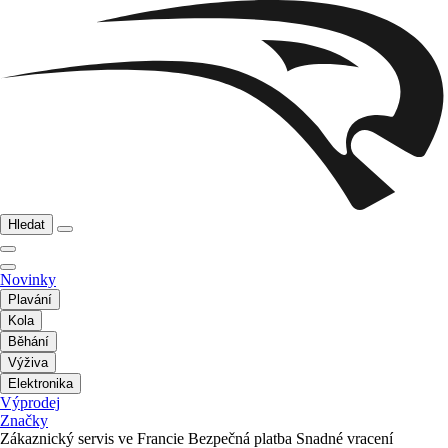
Hledat
Novinky
Plavání
Kola
Běhání
Výživa
Elektronika
Výprodej
Značky
Zákaznický servis ve Francie
Bezpečná platba
Snadné vracení