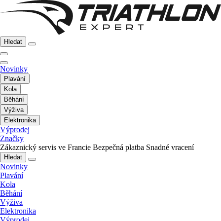
Hledat
Novinky
Plavání
Kola
Běhání
Výživa
Elektronika
Výprodej
Značky
Zákaznický servis ve Francie
Bezpečná platba
Snadné vracení
Hledat
Novinky
Plavání
Kola
Běhání
Výživa
Elektronika
Výprodej