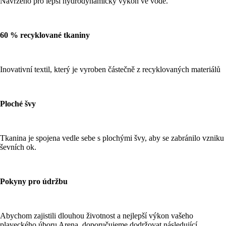
Navrženo pro lepší hydrodynamický výkon ve vodě.
60 % recyklované tkaniny
Inovativní textil, který je vyroben částečně z recyklovaných materiálů
Ploché švy
Tkanina je spojena vedle sebe s plochými švy, aby se zabránilo vzniku
ševních ok.
Pokyny pro údržbu
Abychom zajistili dlouhou životnost a nejlepší výkon vašeho
plaveckého úboru Arena, doporučujeme dodržovat následující