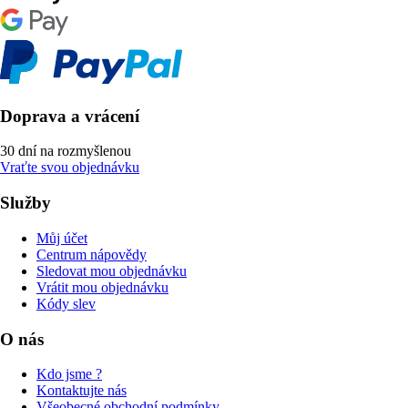
Doprava a vrácení
30 dní na rozmyšlenou
Vraťte svou objednávku
Služby
Můj účet
Centrum nápovědy
Sledovat mou objednávku
Vrátit mou objednávku
Kódy slev
O nás
Kdo jsme ?
Kontaktujte nás
Všeobecné obchodní podmínky