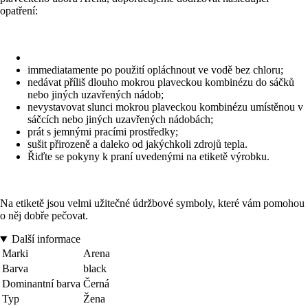
opatření:
immediatamente po použití opláchnout ve vodě bez chloru;
nedávat příliš dlouho mokrou plaveckou kombinézu do sáčků
nebo jiných uzavřených nádob;
nevystavovat slunci mokrou plaveckou kombinézu umístěnou v
sáčcích nebo jiných uzavřených nádobách;
prát s jemnými pracími prostředky;
sušit přirozeně a daleko od jakýchkoli zdrojů tepla.
Řiďte se pokyny k praní uvedenými na etiketě výrobku.
Na etiketě jsou velmi užitečné údržbové symboly, které vám pomohou
o něj dobře pečovat.
Další informace
Marki
Arena
Barva
black
Dominantní barva
Černá
Typ
Žena