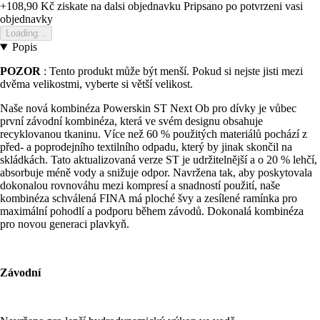
+108,90 Kč
ziskate na dalsi objednavku
Pripsano po potvrzeni vasi
objednavky
Loading...
Popis
POZOR
: Tento produkt může být menší. Pokud si nejste jisti mezi
dvěma velikostmi, vyberte si větší velikost.
Naše nová kombinéza Powerskin ST Next Ob pro dívky je vůbec
první závodní kombinéza, která ve svém designu obsahuje
recyklovanou tkaninu. Více než 60 % použitých materiálů pochází z
před- a poprodejního textilního odpadu, který by jinak skončil na
skládkách. Tato aktualizovaná verze ST je udržitelnější a o 20 % lehčí,
absorbuje méně vody a snižuje odpor. Navržena tak, aby poskytovala
dokonalou rovnováhu mezi kompresí a snadností použití, naše
kombinéza schválená FINA má ploché švy a zesílené ramínka pro
maximální pohodlí a podporu během závodů. Dokonalá kombinéza
pro novou generaci plavkyň.
Závodní