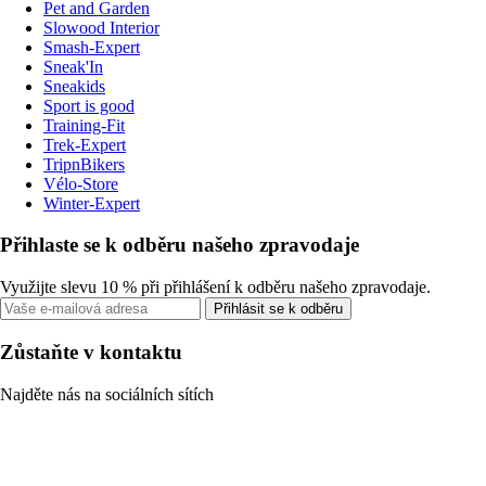
Pet and Garden
Slowood Interior
Smash-Expert
Sneak'In
Sneakids
Sport is good
Training-Fit
Trek-Expert
TripnBikers
Vélo-Store
Winter-Expert
Přihlaste se k odběru našeho zpravodaje
Využijte slevu 10 % při přihlášení k odběru našeho zpravodaje.
Přihlásit se k odběru
Zůstaňte v kontaktu
Najděte nás na sociálních sítích