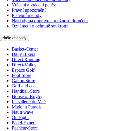
Vrácení a vrácení peněz
Právní upozornění
Platební metody
Náklady na dopravu a možnosti doručení
Oznámení o ochraně soukromí
Naše obchody
Basket-Center
Daily Bikers
Direct Running
Direct-Volley
Espace Golf
Foot-Store
Gallop Store
Golf and co
Handball-Store
House of Rugby
La sellerie de Maé
Made in Paradis
Nauti-wave
On-Fight
Padel-Expert
Pecheur-Store