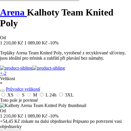
Arena
Kalhoty Team Knited
Poly
Od
1 210,00 Kč
1 089,00 Kč
-10%
Tepláky Arena Team Knited Poly, vyrobené z recyklované síťoviny,
jsou ideální pro trénink a zahřátí při plavání bez námahy.
+-2
Velikost
*
Průvodce velikostí
XS
S
M
L
24h
3XL
Toto pole je povinné
Od
1 210,00 Kč
1 089,00 Kč
-10%
+54,45 Kč
ziskate na dalsi objednavku
Pripsano po potvrzeni vasi
objednavky