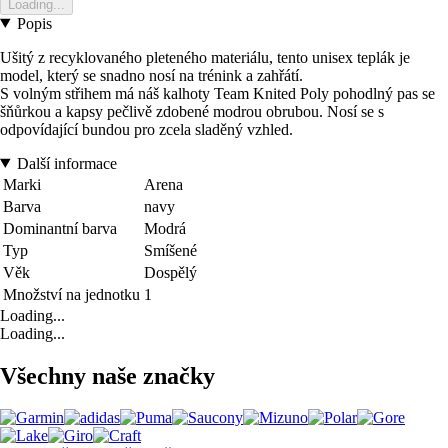
Loading...
Popis
Ušitý z recyklovaného pleteného materiálu, tento unisex teplák je
model, který se snadno nosí na trénink a zahřátí.
S volným střihem má náš kalhoty Team Knited Poly pohodlný pas se
šňůrkou a kapsy pečlivě zdobené modrou obrubou. Nosí se s
odpovídající bundou pro zcela sladěný vzhled.
Další informace
Marki
Arena
Barva
navy
Dominantní barva
Modrá
Typ
Smíšené
Věk
Dospělý
Množství na jednotku
1
Loading...
Loading...
Všechny naše značky