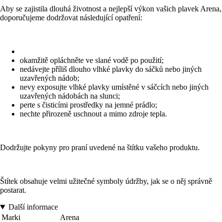
Aby se zajistila dlouhá životnost a nejlepší výkon vašich plavek Arena,
doporučujeme dodržovat následující opatření:
okamžitě opláchněte ve slané vodě po použití;
nedávejte příliš dlouho vlhké plavky do sáčků nebo jiných
uzavřených nádob;
nevy exposujte vlhké plavky umístěné v sáčcích nebo jiných
uzavřených nádobách na slunci;
perte s čisticími prostředky na jemné prádlo;
nechte přirozeně uschnout a mimo zdroje tepla.
Dodržujte pokyny pro praní uvedené na štítku vašeho produktu.
Štítek obsahuje velmi užitečné symboly údržby, jak se o něj správně
postarat.
Další informace
Marki
Arena