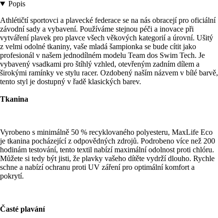
Popis
Athlétičtí sportovci a plavecké federace se na nás obracejí pro oficiální
závodní sady a vybavení. Používáme stejnou péči a inovace při
vytváření plavek pro plavce všech věkových kategorií a úrovní. Ušitý
z velmi odolné tkaniny, vaše mladá šampionka se bude cítit jako
profesionál v našem jednodílném modelu Team dos Swim Tech. Je
vybavený vsadkami pro štíhlý vzhled, otevřeným zadním dílem a
širokými ramínky ve stylu racer. Ozdobený naším názvem v bílé barvě,
tento styl je dostupný v řadě klasických barev.
Tkanina
Vyrobeno s minimálně 50 % recyklovaného polyesteru, MaxLife Eco
je tkanina pocházející z odpovědných zdrojů. Podrobeno více než 200
hodinám testování, tento textil nabízí maximální odolnost proti chlóru.
Můžete si tedy být jisti, že plavky vašeho dítěte vydrží dlouho. Rychle
schne a nabízí ochranu proti UV záření pro optimální komfort a
pokrytí.
Časté plavání