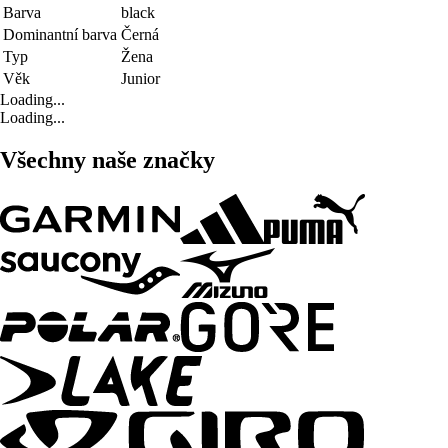
Barva
black
Dominantní barva
Černá
Typ
Žena
Věk
Junior
Loading...
Loading...
Všechny naše značky