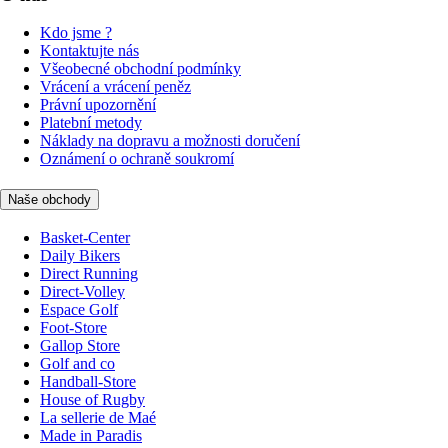
Kdo jsme ?
Kontaktujte nás
Všeobecné obchodní podmínky
Vrácení a vrácení peněz
Právní upozornění
Platební metody
Náklady na dopravu a možnosti doručení
Oznámení o ochraně soukromí
Naše obchody
Basket-Center
Daily Bikers
Direct Running
Direct-Volley
Espace Golf
Foot-Store
Gallop Store
Golf and co
Handball-Store
House of Rugby
La sellerie de Maé
Made in Paradis