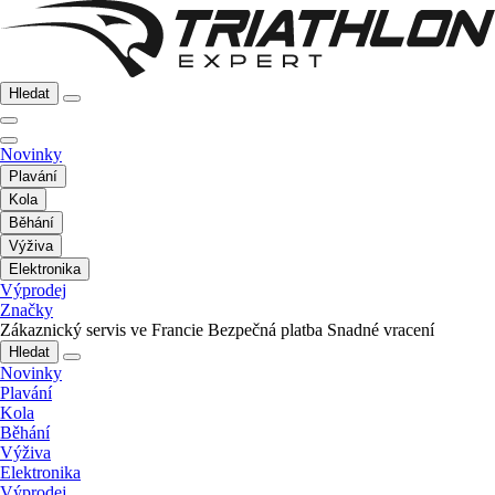
Hledat
Novinky
Plavání
Kola
Běhání
Výživa
Elektronika
Výprodej
Značky
Zákaznický servis ve Francie
Bezpečná platba
Snadné vracení
Hledat
Novinky
Plavání
Kola
Běhání
Výživa
Elektronika
Výprodej