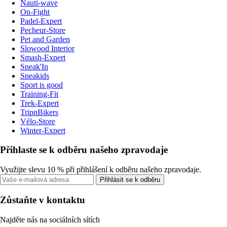
Nauti-wave
On-Fight
Padel-Expert
Pecheur-Store
Pet and Garden
Slowood Interior
Smash-Expert
Sneak'In
Sneakids
Sport is good
Training-Fit
Trek-Expert
TripnBikers
Vélo-Store
Winter-Expert
Přihlaste se k odběru našeho zpravodaje
Využijte slevu 10 % při přihlášení k odběru našeho zpravodaje.
Přihlásit se k odběru
Zůstaňte v kontaktu
Najděte nás na sociálních sítích