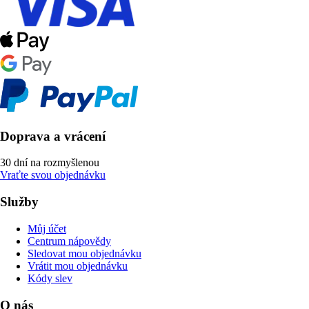
Doprava a vrácení
30 dní na rozmyšlenou
Vraťte svou objednávku
Služby
Můj účet
Centrum nápovědy
Sledovat mou objednávku
Vrátit mou objednávku
Kódy slev
O nás