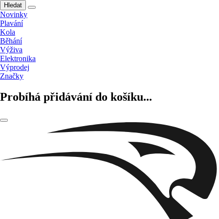
Hledat
Novinky
Plavání
Kola
Běhání
Výživa
Elektronika
Výprodej
Značky
Probíhá přidávání do košíku...