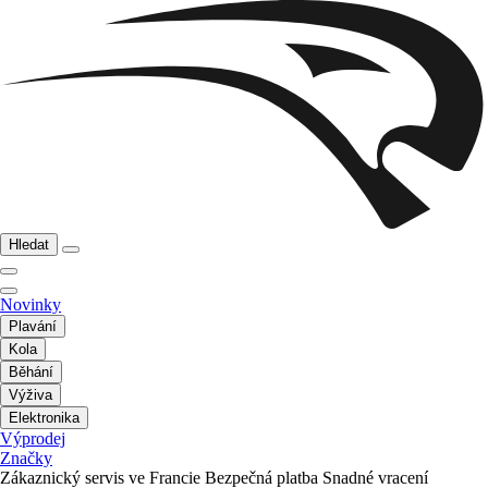
Hledat
Novinky
Plavání
Kola
Běhání
Výživa
Elektronika
Výprodej
Značky
Zákaznický servis ve Francie
Bezpečná platba
Snadné vracení