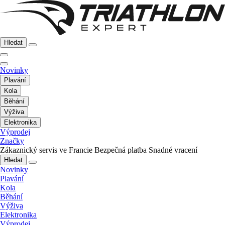
Hledat
Novinky
Plavání
Kola
Běhání
Výživa
Elektronika
Výprodej
Značky
Zákaznický servis ve Francie
Bezpečná platba
Snadné vracení
Hledat
Novinky
Plavání
Kola
Běhání
Výživa
Elektronika
Výprodej