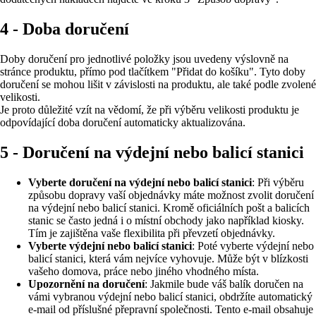
4 - Doba doručení
Doby doručení pro jednotlivé položky jsou uvedeny výslovně na
stránce produktu, přímo pod tlačítkem "Přidat do košíku". Tyto doby
doručení se mohou lišit v závislosti na produktu, ale také podle zvolené
velikosti.
Je proto důležité vzít na vědomí, že při výběru velikosti produktu je
odpovídající doba doručení automaticky aktualizována.
5 - Doručení na výdejní nebo balicí stanici
Vyberte doručení na výdejní nebo balicí stanici
: Při výběru
způsobu dopravy vaší objednávky máte možnost zvolit doručení
na výdejní nebo balicí stanici. Kromě oficiálních pošt a balicích
stanic se často jedná i o místní obchody jako například kiosky.
Tím je zajištěna vaše flexibilita při převzetí objednávky.
Vyberte výdejní nebo balicí stanici
: Poté vyberte výdejní nebo
balicí stanici, která vám nejvíce vyhovuje. Může být v blízkosti
vašeho domova, práce nebo jiného vhodného místa.
Upozornění na doručení
: Jakmile bude váš balík doručen na
vámi vybranou výdejní nebo balicí stanici, obdržíte automatický
e-mail od příslušné přepravní společnosti. Tento e-mail obsahuje