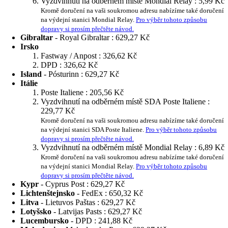
Vyzdvihnutí na odběrném místě Mondial Relay :
5,99 Kč
Kromě doručení na vaši soukromou adresu nabízíme také doručení
na výdejní stanici Mondial Relay.
Pro výběr tohoto způsobu
dopravy si prosím přečtěte návod.
Gibraltar
- Royal Gibraltar :
629,27 Kč
Irsko
Fastway / Anpost :
326,62 Kč
DPD :
326,62 Kč
Island
- Pósturinn :
629,27 Kč
Itálie
Poste Italiene :
205,56 Kč
Vyzdvihnutí na odběrném místě SDA Poste Italiene :
229,77 Kč
Kromě doručení na vaši soukromou adresu nabízíme také doručení
na výdejní stanici SDA Poste Italiene.
Pro výběr tohoto způsobu
dopravy si prosím přečtěte návod.
Vyzdvihnutí na odběrném místě Mondial Relay :
6,89 Kč
Kromě doručení na vaši soukromou adresu nabízíme také doručení
na výdejní stanici Mondial Relay.
Pro výběr tohoto způsobu
dopravy si prosím přečtěte návod.
Kypr
- Cyprus Post :
629,27 Kč
Lichtenštejnsko
- FedEx :
650,32 Kč
Litva
- Lietuvos Paštas :
629,27 Kč
Lotyšsko
- Latvijas Pasts :
629,27 Kč
Lucembursko
- DPD :
241,88 Kč