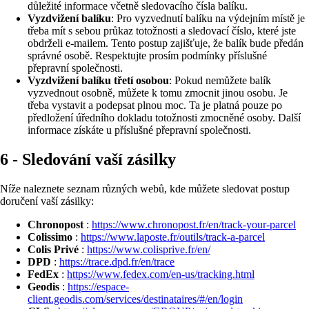
důležité informace včetně sledovacího čísla balíku.
Vyzdvižení balíku
: Pro vyzvednutí balíku na výdejním místě je
třeba mít s sebou průkaz totožnosti a sledovací číslo, které jste
obdrželi e-mailem. Tento postup zajišťuje, že balík bude předán
správné osobě. Respektujte prosím podmínky příslušné
přepravní společnosti.
Vyzdvižení balíku třetí osobou
: Pokud nemůžete balík
vyzvednout osobně, můžete k tomu zmocnit jinou osobu. Je
třeba vystavit a podepsat plnou moc. Ta je platná pouze po
předložení úředního dokladu totožnosti zmocněné osoby. Další
informace získáte u příslušné přepravní společnosti.
6 - Sledování vaší zásilky
Níže naleznete seznam různých webů, kde můžete sledovat postup
doručení vaší zásilky:
Chronopost
:
https://www.chronopost.fr/en/track-your-parcel
Colissimo
:
https://www.laposte.fr/outils/track-a-parcel
Colis Privé
:
https://www.colisprive.fr/en/
DPD
:
https://trace.dpd.fr/en/trace
FedEx
:
https://www.fedex.com/en-us/tracking.html
Geodis
:
https://espace-
client.geodis.com/services/destinataires/#/en/login