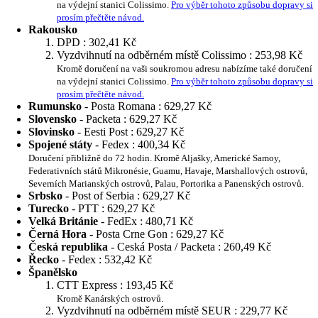
na výdejní stanici Colissimo.
Pro výběr tohoto způsobu dopravy si
prosím přečtěte návod.
Rakousko
DPD :
302,41 Kč
Vyzdvihnutí na odběrném místě Colissimo :
253,98 Kč
Kromě doručení na vaši soukromou adresu nabízíme také doručení
na výdejní stanici Colissimo.
Pro výběr tohoto způsobu dopravy si
prosím přečtěte návod.
Rumunsko
- Posta Romana :
629,27 Kč
Slovensko
- Packeta :
629,27 Kč
Slovinsko
- Eesti Post :
629,27 Kč
Spojené státy
- Fedex :
400,34 Kč
Doručení přibližně do 72 hodin. Kromě Aljašky, Americké Samoy,
Federativních států Mikronésie, Guamu, Havaje, Marshallových ostrovů,
Severních Marianských ostrovů, Palau, Portorika a Panenských ostrovů.
Srbsko
- Post of Serbia :
629,27 Kč
Turecko
- PTT :
629,27 Kč
Velká Británie
- FedEx :
480,71 Kč
Černá Hora
- Posta Crne Gon :
629,27 Kč
Česká republika
- Ceská Posta / Packeta :
260,49 Kč
Řecko
- Fedex :
532,42 Kč
Španělsko
CTT Express :
193,45 Kč
Kromě Kanárských ostrovů.
Vyzdvihnutí na odběrném místě SEUR :
229,77 Kč