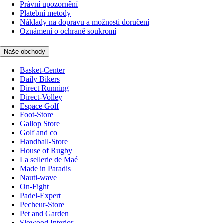
Právní upozornění
Platební metody
Náklady na dopravu a možnosti doručení
Oznámení o ochraně soukromí
Naše obchody
Basket-Center
Daily Bikers
Direct Running
Direct-Volley
Espace Golf
Foot-Store
Gallop Store
Golf and co
Handball-Store
House of Rugby
La sellerie de Maé
Made in Paradis
Nauti-wave
On-Fight
Padel-Expert
Pecheur-Store
Pet and Garden
Slowood Interior