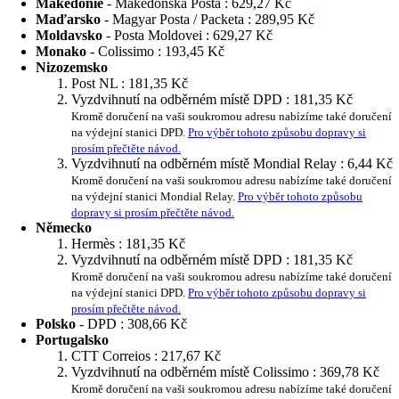
Makedonie
- Makedonska Posta :
629,27 Kč
Maďarsko
- Magyar Posta / Packeta :
289,95 Kč
Moldavsko
- Posta Moldovei :
629,27 Kč
Monako
- Colissimo :
193,45 Kč
Nizozemsko
Post NL :
181,35 Kč
Vyzdvihnutí na odběrném místě DPD :
181,35 Kč
Kromě doručení na vaši soukromou adresu nabízíme také doručení
na výdejní stanici DPD.
Pro výběr tohoto způsobu dopravy si
prosím přečtěte návod.
Vyzdvihnutí na odběrném místě Mondial Relay :
6,44 Kč
Kromě doručení na vaši soukromou adresu nabízíme také doručení
na výdejní stanici Mondial Relay.
Pro výběr tohoto způsobu
dopravy si prosím přečtěte návod.
Německo
Hermès :
181,35 Kč
Vyzdvihnutí na odběrném místě DPD :
181,35 Kč
Kromě doručení na vaši soukromou adresu nabízíme také doručení
na výdejní stanici DPD.
Pro výběr tohoto způsobu dopravy si
prosím přečtěte návod.
Polsko
- DPD :
308,66 Kč
Portugalsko
CTT Correios :
217,67 Kč
Vyzdvihnutí na odběrném místě Colissimo :
369,78 Kč
Kromě doručení na vaši soukromou adresu nabízíme také doručení