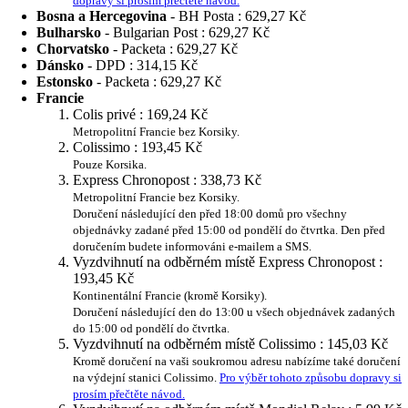
dopravy si prosím přečtěte návod.
Bosna a Hercegovina
- BH Posta :
629,27 Kč
Bulharsko
- Bulgarian Post :
629,27 Kč
Chorvatsko
- Packeta :
629,27 Kč
Dánsko
- DPD :
314,15 Kč
Estonsko
- Packeta :
629,27 Kč
Francie
Colis privé :
169,24 Kč
Metropolitní Francie bez Korsiky.
Colissimo :
193,45 Kč
Pouze Korsika.
Express Chronopost :
338,73 Kč
Metropolitní Francie bez Korsiky.
Doručení následující den před 18:00 domů pro všechny
objednávky zadané před 15:00 od pondělí do čtvrtka. Den před
doručením budete informováni e-mailem a SMS.
Vyzdvihnutí na odběrném místě Express Chronopost :
193,45 Kč
Kontinentální Francie (kromě Korsiky).
Doručení následující den do 13:00 u všech objednávek zadaných
do 15:00 od pondělí do čtvrtka.
Vyzdvihnutí na odběrném místě Colissimo :
145,03 Kč
Kromě doručení na vaši soukromou adresu nabízíme také doručení
na výdejní stanici Colissimo.
Pro výběr tohoto způsobu dopravy si
prosím přečtěte návod.