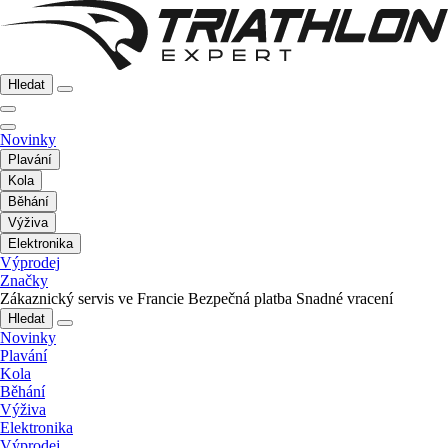
Hledat
Novinky
Plavání
Kola
Běhání
Výživa
Elektronika
Výprodej
Značky
Zákaznický servis ve Francie
Bezpečná platba
Snadné vracení
Hledat
Novinky
Plavání
Kola
Běhání
Výživa
Elektronika
Výprodej