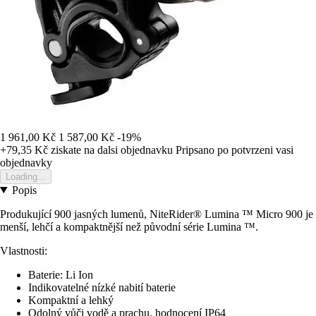
1 961,00 Kč
1 587,00 Kč
-19%
+79,35 Kč
ziskate na dalsi objednavku
Pripsano po potvrzeni vasi
objednavky
Loading...
Popis
Produkující 900 jasných lumenů, NiteRider® Lumina ™ Micro 900 je
menší, lehčí a kompaktnější než původní série Lumina ™.
Vlastnosti:
Baterie: Li Ion
Indikovatelné nízké nabití baterie
Kompaktní a lehký
Odolný vůči vodě a prachu, hodnocení IP64