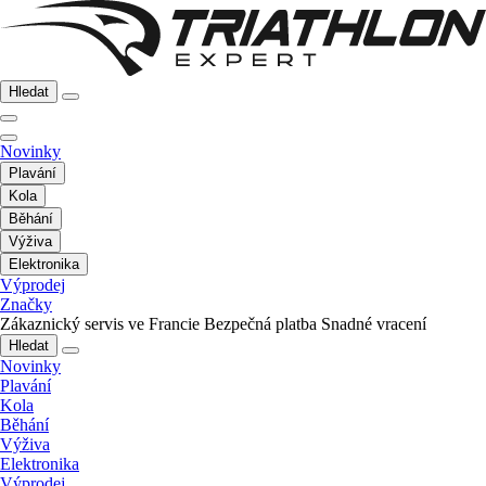
Hledat
Novinky
Plavání
Kola
Běhání
Výživa
Elektronika
Výprodej
Značky
Zákaznický servis ve Francie
Bezpečná platba
Snadné vracení
Hledat
Novinky
Plavání
Kola
Běhání
Výživa
Elektronika
Výprodej