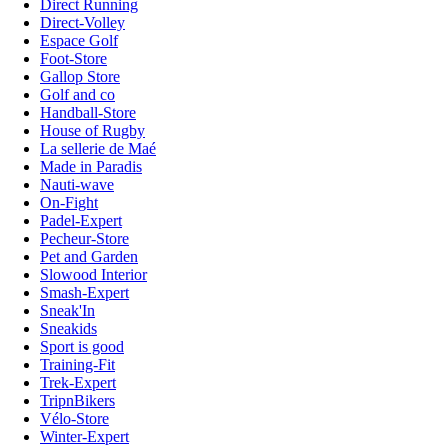
Direct Running
Direct-Volley
Espace Golf
Foot-Store
Gallop Store
Golf and co
Handball-Store
House of Rugby
La sellerie de Maé
Made in Paradis
Nauti-wave
On-Fight
Padel-Expert
Pecheur-Store
Pet and Garden
Slowood Interior
Smash-Expert
Sneak'In
Sneakids
Sport is good
Training-Fit
Trek-Expert
TripnBikers
Vélo-Store
Winter-Expert