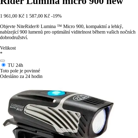
Rider Lumina micro 900 new
1 961,00 Kč
1 587,00 Kč
-19%
Objevte NiteRider® Lumina ™ Micro 900, kompaktní a lehký,
nabízející 900 lumenů pro optimální viditelnost během vašich nočních
dobrodružství.
Velikost
*
TU
24h
Toto pole je povinné
Odesláno za 24 hodin