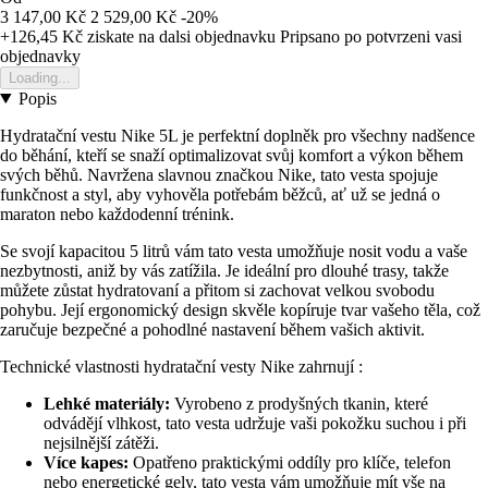
3 147,00 Kč
2 529,00 Kč
-20%
+126,45 Kč
ziskate na dalsi objednavku
Pripsano po potvrzeni vasi
objednavky
Loading...
Popis
Hydratační vestu Nike 5L je perfektní doplněk pro všechny nadšence
do běhání, kteří se snaží optimalizovat svůj komfort a výkon během
svých běhů. Navržena slavnou značkou Nike, tato vesta spojuje
funkčnost a styl, aby vyhověla potřebám běžců, ať už se jedná o
maraton nebo každodenní trénink.
Se svojí kapacitou 5 litrů vám tato vesta umožňuje nosit vodu a vaše
nezbytnosti, aniž by vás zatížila. Je ideální pro dlouhé trasy, takže
můžete zůstat hydratovaní a přitom si zachovat velkou svobodu
pohybu. Její ergonomický design skvěle kopíruje tvar vašeho těla, což
zaručuje bezpečné a pohodlné nastavení během vašich aktivit.
Technické vlastnosti hydratační vesty Nike zahrnují :
Lehké materiály:
Vyrobeno z prodyšných tkanin, které
odvádějí vlhkost, tato vesta udržuje vaši pokožku suchou i při
nejsilnější zátěži.
Více kapes:
Opatřeno praktickými oddíly pro klíče, telefon
nebo energetické gely, tato vesta vám umožňuje mít vše na