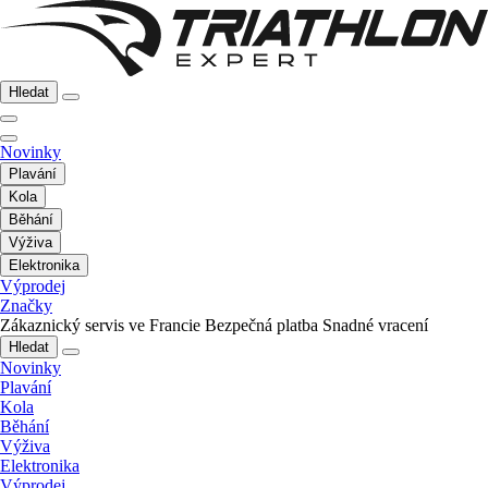
Hledat
Novinky
Plavání
Kola
Běhání
Výživa
Elektronika
Výprodej
Značky
Zákaznický servis ve Francie
Bezpečná platba
Snadné vracení
Hledat
Novinky
Plavání
Kola
Běhání
Výživa
Elektronika
Výprodej