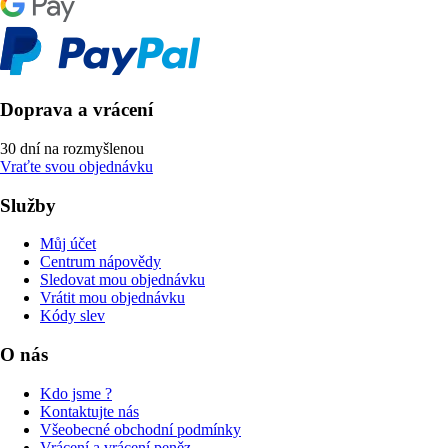
Doprava a vrácení
30 dní na rozmyšlenou
Vraťte svou objednávku
Služby
Můj účet
Centrum nápovědy
Sledovat mou objednávku
Vrátit mou objednávku
Kódy slev
O nás
Kdo jsme ?
Kontaktujte nás
Všeobecné obchodní podmínky
Vrácení a vrácení peněz