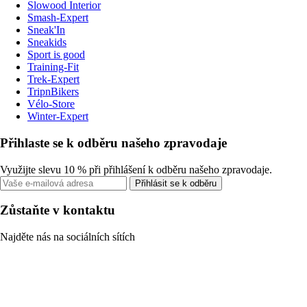
Slowood Interior
Smash-Expert
Sneak'In
Sneakids
Sport is good
Training-Fit
Trek-Expert
TripnBikers
Vélo-Store
Winter-Expert
Přihlaste se k odběru našeho zpravodaje
Využijte slevu 10 % při přihlášení k odběru našeho zpravodaje.
Přihlásit se k odběru
Zůstaňte v kontaktu
Najděte nás na sociálních sítích