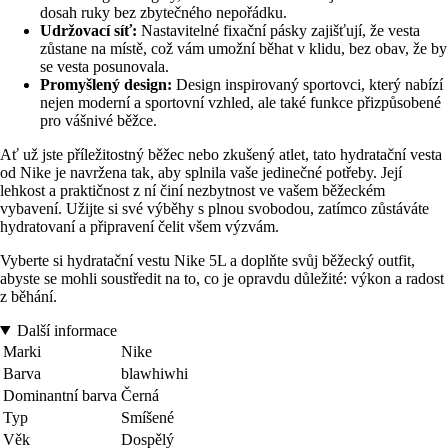
dosah ruky bez zbytečného nepořádku.
Udržovací síť:
Nastavitelné fixační pásky zajišťují, že vesta
zůstane na místě, což vám umožní běhat v klidu, bez obav, že by
se vesta posunovala.
Promyšlený design:
Design inspirovaný sportovci, který nabízí
nejen moderní a sportovní vzhled, ale také funkce přizpůsobené
pro vášnivé běžce.
Ať už jste příležitostný běžec nebo zkušený atlet, tato hydratační vesta
od Nike je navržena tak, aby splnila vaše jedinečné potřeby. Její
lehkost a praktičnost z ní činí nezbytnost ve vašem běžeckém
vybavení. Užijte si své výběhy s plnou svobodou, zatímco zůstáváte
hydratovaní a připravení čelit všem výzvám.
Vyberte si hydratační vestu Nike 5L a doplňte svůj běžecký outfit,
abyste se mohli soustředit na to, co je opravdu důležité: výkon a radost
z běhání.
Další informace
Marki
Nike
Barva
blawhiwhi
Dominantní barva
Černá
Typ
Smíšené
Věk
Dospělý