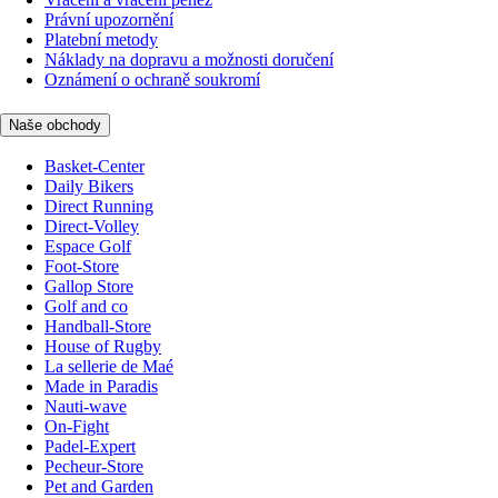
Právní upozornění
Platební metody
Náklady na dopravu a možnosti doručení
Oznámení o ochraně soukromí
Naše obchody
Basket-Center
Daily Bikers
Direct Running
Direct-Volley
Espace Golf
Foot-Store
Gallop Store
Golf and co
Handball-Store
House of Rugby
La sellerie de Maé
Made in Paradis
Nauti-wave
On-Fight
Padel-Expert
Pecheur-Store
Pet and Garden