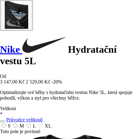
Nike
Hydratační
vestu 5L
Od
3 147,00 Kč
2 529,00 Kč
-20%
Optimalizujte své běhy s hydratačním vestou Nike 5L, která spojuje
pohodlí, výkon a styl pro všechny běžce.
Velikost
*
Průvodce velikostí
S
M
L
XL
Toto pole je povinné