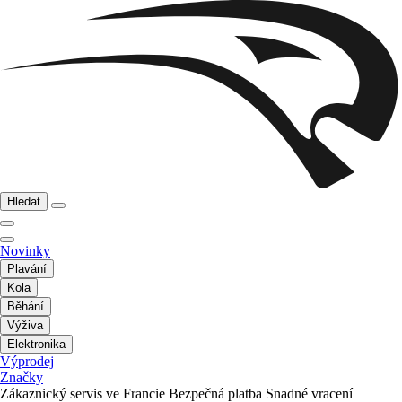
Hledat
Novinky
Plavání
Kola
Běhání
Výživa
Elektronika
Výprodej
Značky
Zákaznický servis ve Francie
Bezpečná platba
Snadné vracení