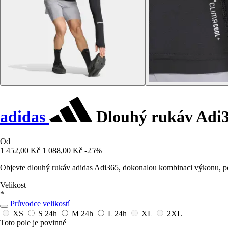
adidas
Dlouhý rukáv Adi
Od
1 452,00 Kč
1 088,00 Kč
-25%
Objevte dlouhý rukáv adidas Adi365, dokonalou kombinaci výkonu, poh
Velikost
*
Průvodce velikostí
XS
S
24h
M
24h
L
24h
XL
2XL
Toto pole je povinné