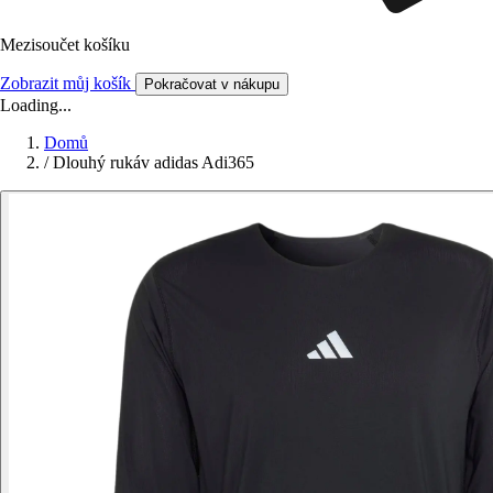
Mezisoučet košíku
Zobrazit můj košík
Pokračovat v nákupu
Loading...
Domů
/
Dlouhý rukáv adidas Adi365