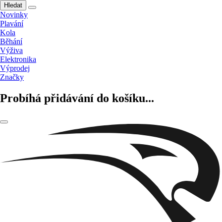
Hledat
Novinky
Plavání
Kola
Běhání
Výživa
Elektronika
Výprodej
Značky
Probíhá přidávání do košíku...