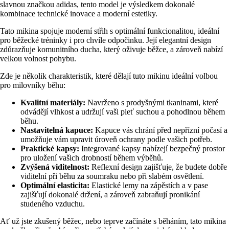
slavnou značkou adidas, tento model je výsledkem dokonalé
kombinace technické inovace a moderní estetiky.
Tato mikina spojuje moderní střih s optimální funkcionalitou, ideální
pro běžecké tréninky i pro chvíle odpočinku. Její elegantní design
zdůrazňuje komunitního ducha, který oživuje běžce, a zároveň nabízí
velkou volnost pohybu.
Zde je několik charakteristik, které dělají tuto mikinu ideální volbou
pro milovníky běhu:
Kvalitní materiály:
Navrženo s prodyšnými tkaninami, které
odvádějí vlhkost a udržují vaši pleť suchou a pohodlnou během
běhu.
Nastavitelná kapuce:
Kapuce vás chrání před nepřízní počasí a
umožňuje vám upravit úroveň ochrany podle vašich potřeb.
Praktické kapsy:
Integrované kapsy nabízejí bezpečný prostor
pro uložení vašich drobností během výběhů.
Zvýšená viditelnost:
Reflexní design zajišťuje, že budete dobře
viditelní při běhu za soumraku nebo při slabém osvětlení.
Optimální elasticita:
Elastické lemy na zápěstích a v pase
zajišťují dokonalé držení, a zároveň zabraňují pronikání
studeného vzduchu.
Ať už jste zkušený běžec, nebo teprve začínáte s běháním, tato mikina