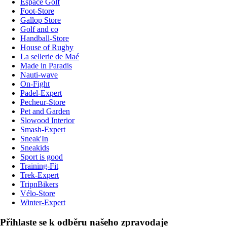
Espace Golf
Foot-Store
Gallop Store
Golf and co
Handball-Store
House of Rugby
La sellerie de Maé
Made in Paradis
Nauti-wave
On-Fight
Padel-Expert
Pecheur-Store
Pet and Garden
Slowood Interior
Smash-Expert
Sneak'In
Sneakids
Sport is good
Training-Fit
Trek-Expert
TripnBikers
Vélo-Store
Winter-Expert
Přihlaste se k odběru našeho zpravodaje