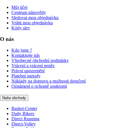
Můj účet
Centrum nápovědy
Sledovat mou objednávku
Vrátit mou objednávku
Kódy slev
O nás
Kdo jsme ?
Kontaktujte nás
Všeobecné obchodní podmínky
Vrácení a vrácení peněz
Právní upozornění
Platební metody
Náklady na dopravu a možnosti doručení
Oznámení o ochraně soukromí
Naše obchody
Basket-Center
Daily Bikers
Direct Running
Direct-Volley