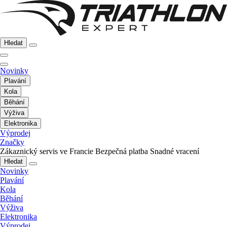
Hledat
Novinky
Plavání
Kola
Běhání
Výživa
Elektronika
Výprodej
Značky
Zákaznický servis ve Francie
Bezpečná platba
Snadné vracení
Hledat
Novinky
Plavání
Kola
Běhání
Výživa
Elektronika
Výprodej