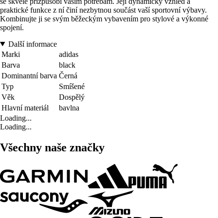
se skvěle přizpůsobí vašim potřebám. Její dynamický vzhled a
praktické funkce z ní činí nezbytnou součást vaší sportovní výbavy.
Kombinujte ji se svým běžeckým vybavením pro stylové a výkonné
spojení.
Další informace
Marki
adidas
Barva
black
Dominantní barva
Černá
Typ
Smíšené
Věk
Dospělý
Hlavní materiál
bavlna
Loading...
Loading...
Všechny naše značky