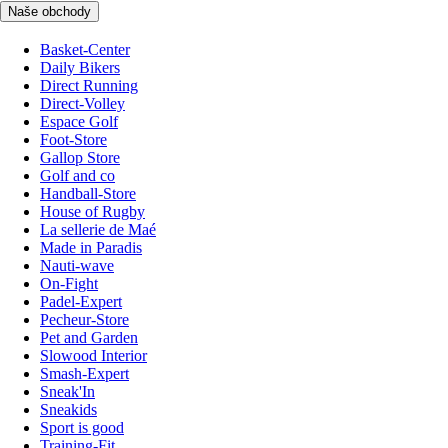
Naše obchody
Basket-Center
Daily Bikers
Direct Running
Direct-Volley
Espace Golf
Foot-Store
Gallop Store
Golf and co
Handball-Store
House of Rugby
La sellerie de Maé
Made in Paradis
Nauti-wave
On-Fight
Padel-Expert
Pecheur-Store
Pet and Garden
Slowood Interior
Smash-Expert
Sneak'In
Sneakids
Sport is good
Training-Fit