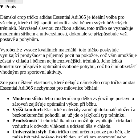
Loading...
Popis
Dámské crop tričko adidas Essential Adi365 je ideální volba pro
všechny, které chtějí spojit pohodlí a styl během svých běžeckých
tréninků. Navržené slavnou značkou adidas, toto tričko se vyznačuje
moderním střihem a univerzálností, dokonale se přizpůsobuje vaší
postavě a pohybům.
Vyrobené z vysoce kvalitních materiálů, toto tričko poskytuje
vynikající prodyšnost a příjemný pocit na pokožce, což vám umožňuje
zůstat v chladu i během nejintenzivnějších tréninků. Jeho lehká
konstrukce přispívá k optimální svobodě pohybu, což ho činí obzvlášť
vhodným pro sportovní aktivity.
Zde jsou některé vlastnosti, které dělají z dámského crop trička adidas
Essential Adi365 nezbytnost pro milovnice běhání:
Moderní střih:
Jeho moderní crop délka zvýrazňuje postavu a
zároveň zajišťuje optimální výkon při běhu.
Vyšší komfort:
Elastické materiály zaručují dokonalé uložení a
bezkonkurenční pohodlí, ať už jde o jakýkoli typ tréninku.
Prodyšnost:
Technická tkanina umožňuje vynikající cirkulaci
vzduchu k odvodu vlhkosti a udržení těla v chladu.
Univerzální styl:
Toto tričko není určeno pouze pro běh, ale
může být také nošeno každý den, ať už pro sportovní nebo