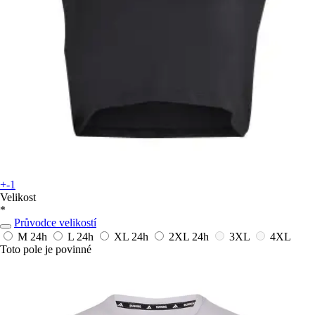
+-1
Velikost
*
Průvodce velikostí
M
24h
L
24h
XL
24h
2XL
24h
3XL
4XL
Toto pole je povinné