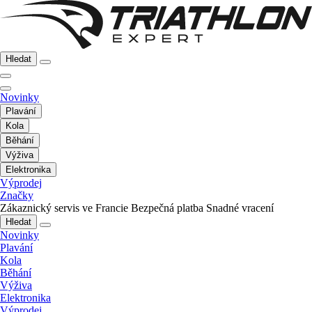
Hledat
Novinky
Plavání
Kola
Běhání
Výživa
Elektronika
Výprodej
Značky
Zákaznický servis ve Francie
Bezpečná platba
Snadné vracení
Hledat
Novinky
Plavání
Kola
Běhání
Výživa
Elektronika
Výprodej