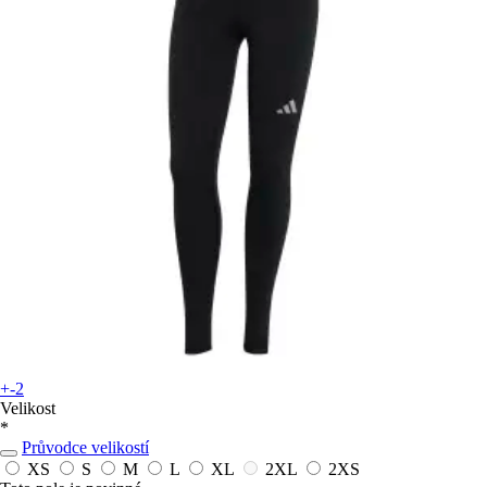
+-2
Velikost
*
Průvodce velikostí
XS
S
M
L
XL
2XL
2XS