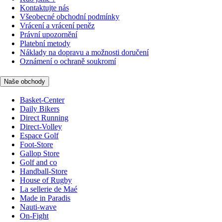
Kontaktujte nás
Všeobecné obchodní podmínky
Vrácení a vrácení peněz
Právní upozornění
Platební metody
Náklady na dopravu a možnosti doručení
Oznámení o ochraně soukromí
Naše obchody
Basket-Center
Daily Bikers
Direct Running
Direct-Volley
Espace Golf
Foot-Store
Gallop Store
Golf and co
Handball-Store
House of Rugby
La sellerie de Maé
Made in Paradis
Nauti-wave
On-Fight