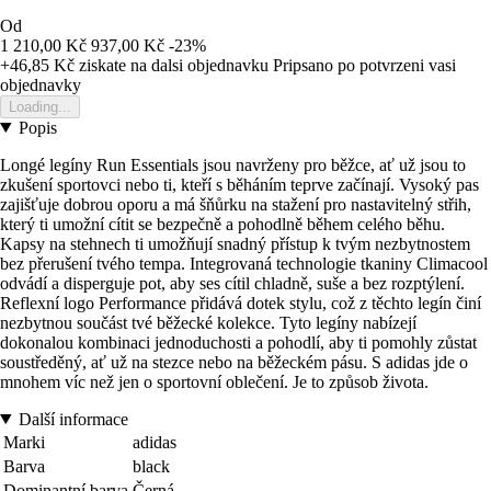
Od
1 210,00 Kč
937,00 Kč
-23%
+46,85 Kč
ziskate na dalsi objednavku
Pripsano po potvrzeni vasi
objednavky
Loading...
Popis
Longé legíny Run Essentials jsou navrženy pro běžce, ať už jsou to
zkušení sportovci nebo ti, kteří s běháním teprve začínají. Vysoký pas
zajišťuje dobrou oporu a má šňůrku na stažení pro nastavitelný střih,
který ti umožní cítit se bezpečně a pohodlně během celého běhu.
Kapsy na stehnech ti umožňují snadný přístup k tvým nezbytnostem
bez přerušení tvého tempa. Integrovaná technologie tkaniny Climacool
odvádí a disperguje pot, aby ses cítil chladně, suše a bez rozptýlení.
Reflexní logo Performance přidává dotek stylu, což z těchto legín činí
nezbytnou součást tvé běžecké kolekce. Tyto legíny nabízejí
dokonalou kombinaci jednoduchosti a pohodlí, aby ti pomohly zůstat
soustředěný, ať už na stezce nebo na běžeckém pásu. S adidas jde o
mnohem víc než jen o sportovní oblečení. Je to způsob života.
Další informace
Marki
adidas
Barva
black
Dominantní barva
Černá