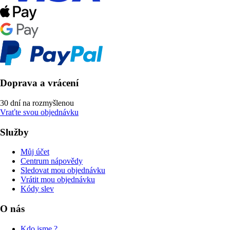
Doprava a vrácení
30 dní na rozmyšlenou
Vraťte svou objednávku
Služby
Můj účet
Centrum nápovědy
Sledovat mou objednávku
Vrátit mou objednávku
Kódy slev
O nás
Kdo jsme ?