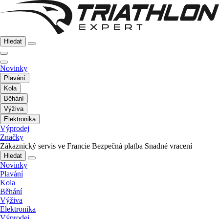
Hledat
Novinky
Plavání
Kola
Běhání
Výživa
Elektronika
Výprodej
Značky
Zákaznický servis ve Francie
Bezpečná platba
Snadné vracení
Hledat
Novinky
Plavání
Kola
Běhání
Výživa
Elektronika
Výprodej