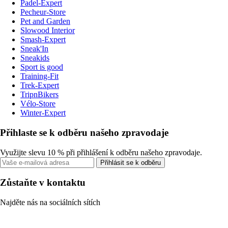
Padel-Expert
Pecheur-Store
Pet and Garden
Slowood Interior
Smash-Expert
Sneak'In
Sneakids
Sport is good
Training-Fit
Trek-Expert
TripnBikers
Vélo-Store
Winter-Expert
Přihlaste se k odběru našeho zpravodaje
Využijte slevu 10 % při přihlášení k odběru našeho zpravodaje.
Přihlásit se k odběru
Zůstaňte v kontaktu
Najděte nás na sociálních sítích