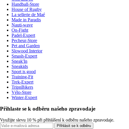
Handball-Store
House of Rugby
La sellerie de Maé
Made in Paradis
Nauti-wave
On-Fight
Padel-Expert
Pecheur-Store
Pet and Garden
Slowood Interior
Smash-Expert
Sneak'In
Sneakids
Sport is good
Training-Fit
Trek-Expert
TripnBikers
Vélo-Store
Winter-Expert
Přihlaste se k odběru našeho zpravodaje
Využijte slevu 10 % při přihlášení k odběru našeho zpravodaje.
Přihlásit se k odběru