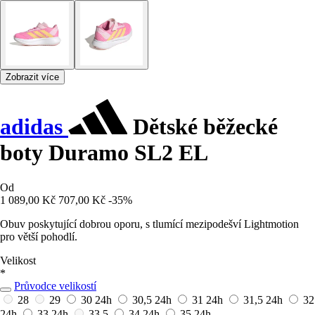
Zobrazit více
adidas
Dětské běžecké
boty Duramo SL2 EL
Od
1 089,00 Kč
707,00 Kč
-35%
Obuv poskytující dobrou oporu, s tlumící mezipodešví Lightmotion
pro větší pohodlí.
Velikost
*
Průvodce velikostí
28
29
30
24h
30,5
24h
31
24h
31,5
24h
32
24h
33
24h
33,5
34
24h
35
24h