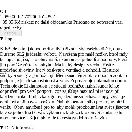
Od
1 089,00 Kč
707,00 Kč
-35%
+35,35 Kč
ziskate na dalsi objednavku
Pripsano po potvrzeni vasi
objednavky
Loading...
Popis
Když jde o to, jak podpořit aktivní životní styl vašeho dítěte, obuv
Duramo SL2 je ideální volbou. Navržena pro malé nožky, které rády
běhají a hrají si, tato obuv nabízí kombinaci pohodlí a podpory, která
jim pomůže zůstat v pohybu. Má lehký design s vrchní částí z
prodyšné síťoviny, který poskytuje ventilaci a pohodlí. Elastické
šňůrky a suchý zip umožňují dětem snadněji si obuv obout a zout. To
podporuje jejich samostatnost a zároveň poskytuje dokonalou oporu.
Technologie Lightmotion ve střední podrážce nabízí super lehké
odpružení pro větší podporu, což zajišťuje maximální lehkost při
každém kroku. Podrážka z gumy, která nezanechává stopy, zvyšuje
odolnost a přilnavost, což z ní činí oblíbenou volbu pro hry uvnitř i
venku. Obuv navržená pro to, aby mohli prozkoumávat svět s jistotou,
kde se pohodlí setkává s výkonem, krok za krokem. S adidas je to
mnohem více než jen obuv. Je to cesta za dobrodružstvím.
Další informace