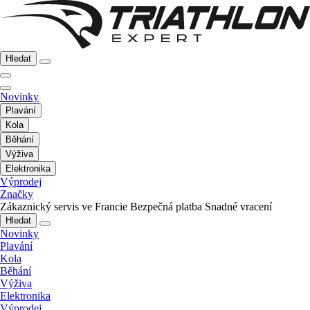
Hledat
Novinky
Plavání
Kola
Běhání
Výživa
Elektronika
Výprodej
Značky
Zákaznický servis ve Francie
Bezpečná platba
Snadné vracení
Hledat
Novinky
Plavání
Kola
Běhání
Výživa
Elektronika
Výprodej