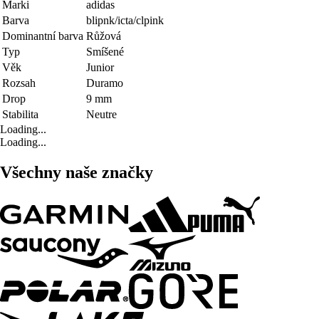
Marki
adidas
Barva
blipnk/icta/clpink
Dominantní barva
Růžová
Typ
Smíšené
Věk
Junior
Rozsah
Duramo
Drop
9 mm
Stabilita
Neutre
Loading...
Loading...
Všechny naše značky