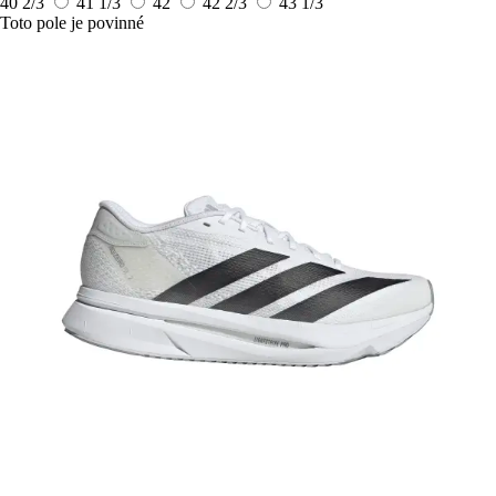
40 2/3
41 1/3
42
42 2/3
43 1/3
Toto pole je povinné