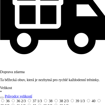
Doprava zdarma
Ta běžecká obuv, která je nezbytná pro rychlé každodenní tréninky.
Velikost
*
Průvodce velikostí
36
36 2/3
37 1/3
38
38 2/3
39 1/3
40