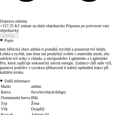
Doprava zdarma
+157,35 Kč
ziskate na dalsi objednavku
Pripsano po potvrzeni vasi
objednavky
Loading...
Popis
tato běžecká obuv adidas ti pomáhá zrychlit a posunout tvé limity.
Lehká a rychlá, tato bota má prodyšný svršek z materiálu mesh, aby
udržela tvé nohy v chladu, a mezipodešev Lightstrike a Lightstrike
Pro, která zajišťuje nekonečný návrat energie. Zatímco cílíš stále výš,
gumová podešev s vysokou přilnavostí ti nabízí optimální trakci při
každém kroku.
Další informace
Marki
adidas
Barva
ftwwht/cblack/dshgry
Dominantní barva
Bílá
Typ
Žena
Věk
Dospělý
Rozsah
Adizero SL