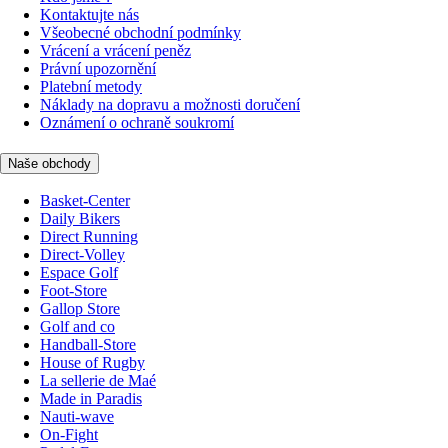
Kontaktujte nás
Všeobecné obchodní podmínky
Vrácení a vrácení peněz
Právní upozornění
Platební metody
Náklady na dopravu a možnosti doručení
Oznámení o ochraně soukromí
Naše obchody
Basket-Center
Daily Bikers
Direct Running
Direct-Volley
Espace Golf
Foot-Store
Gallop Store
Golf and co
Handball-Store
House of Rugby
La sellerie de Maé
Made in Paradis
Nauti-wave
On-Fight