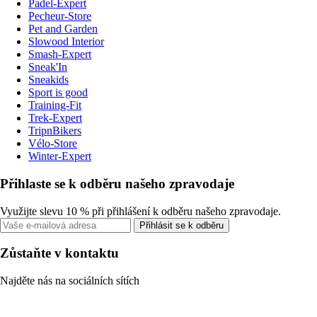
Padel-Expert
Pecheur-Store
Pet and Garden
Slowood Interior
Smash-Expert
Sneak'In
Sneakids
Sport is good
Training-Fit
Trek-Expert
TripnBikers
Vélo-Store
Winter-Expert
Přihlaste se k odběru našeho zpravodaje
Využijte slevu 10 % při přihlášení k odběru našeho zpravodaje.
Přihlásit se k odběru
Zůstaňte v kontaktu
Najděte nás na sociálních sítích