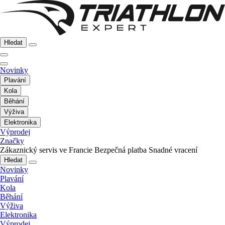
Hledat
Novinky
Plavání
Kola
Běhání
Výživa
Elektronika
Výprodej
Značky
Zákaznický servis ve Francie
Bezpečná platba
Snadné vracení
Hledat
Novinky
Plavání
Kola
Běhání
Výživa
Elektronika
Výprodej