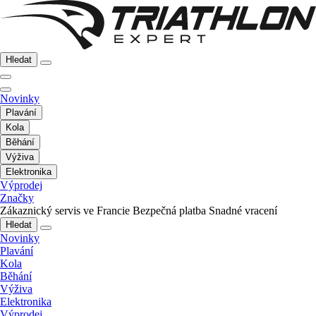
Hledat
Novinky
Plavání
Kola
Běhání
Výživa
Elektronika
Výprodej
Značky
Zákaznický servis ve Francie
Bezpečná platba
Snadné vracení
Hledat
Novinky
Plavání
Kola
Běhání
Výživa
Elektronika
Výprodej