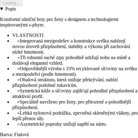
Loading...
Popis
Komfortní silniční boty pro ženy s designem a technologiemi
inspirovanými s-phyre.
VLASTNOSTI
»Integrovaná mezipodešev a konstrukce svršku nabízejí
novou úroveň přizpůsobení, stability a výkonu při zachování
nízké hmotnosti.
»Tři robustní suché zipy pohodlně udržují nohu na místě a
dodávají elegantní vzhled.
»Odpovědnější výroba s 33% recyklované síťoviny na svršku
a mezipodešvi (podle hmotnosti).
»Obalová struktura, která snižuje překrývání, nabízí
přizpůsobení podobné rukavicím.
»Syntetická kůže a síťoviny zajišťují pohodlné přizpůsobení a
atraktivní profil.
»Speciálně navrženo pro ženy, pro přirozené a pohodlnější
přizpůsobení.
»Lehká nylonová podrážka, zpevněná skleněnými vlákny, pro
lepší přenos síly.
»Asymetrické popruhy snižují napětí na nártu.
Barva: Fialová