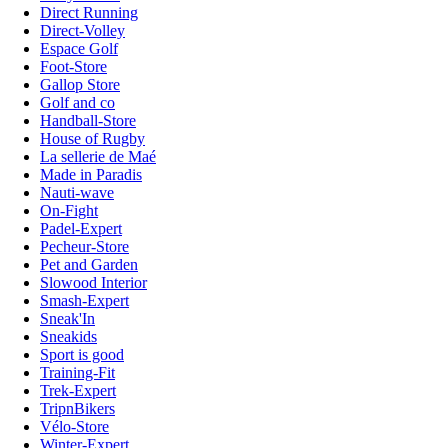
Direct Running
Direct-Volley
Espace Golf
Foot-Store
Gallop Store
Golf and co
Handball-Store
House of Rugby
La sellerie de Maé
Made in Paradis
Nauti-wave
On-Fight
Padel-Expert
Pecheur-Store
Pet and Garden
Slowood Interior
Smash-Expert
Sneak'In
Sneakids
Sport is good
Training-Fit
Trek-Expert
TripnBikers
Vélo-Store
Winter-Expert