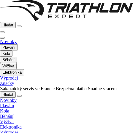
Hledat
Novinky
Plavání
Kola
Běhání
Výživa
Elektronika
Výprodej
Značky
Zákaznický servis ve Francie
Bezpečná platba
Snadné vracení
Hledat
Novinky
Plavání
Kola
Běhání
Výživa
Elektronika
Výprodej