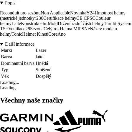
Popis
Reconduit pro sezónuNon ApplicableNovinkaY24Hmotnost helmy
(metrické jednotky)230Certifikace helmyCE CPSCCouleur
helmyLatteKonstrukceIn-MoldDržení zadní části helmyTurnfit System
TS+Ventilace28SezónaCelý rokHelma MIPSNeNázev modelu
helmyTonicHelmet KinetiCoreAno
Další informace
Marki
Lazer
Barva
latte
Dominantní barva
Hnědá
Typ
Smíšené
Věk
Dospělý
Loading...
Loading...
Všechny naše značky