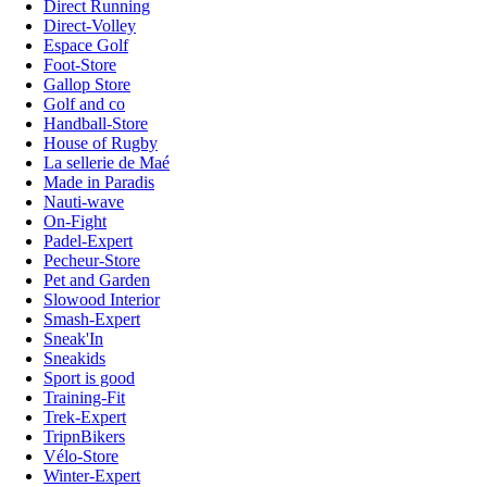
Direct Running
Direct-Volley
Espace Golf
Foot-Store
Gallop Store
Golf and co
Handball-Store
House of Rugby
La sellerie de Maé
Made in Paradis
Nauti-wave
On-Fight
Padel-Expert
Pecheur-Store
Pet and Garden
Slowood Interior
Smash-Expert
Sneak'In
Sneakids
Sport is good
Training-Fit
Trek-Expert
TripnBikers
Vélo-Store
Winter-Expert