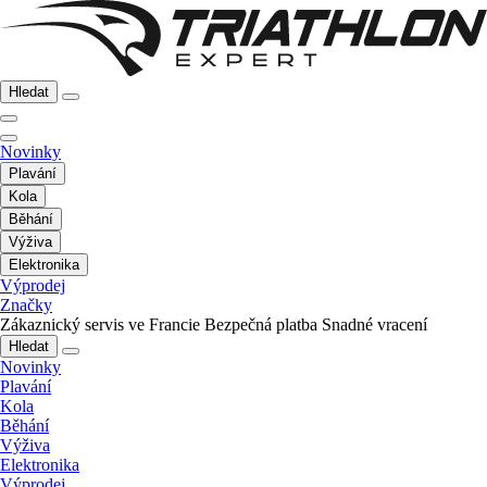
Hledat
Novinky
Plavání
Kola
Běhání
Výživa
Elektronika
Výprodej
Značky
Zákaznický servis ve Francie
Bezpečná platba
Snadné vracení
Hledat
Novinky
Plavání
Kola
Běhání
Výživa
Elektronika
Výprodej