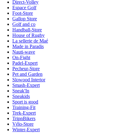
Direct-Volley
Espace Golf
Foot-Store
Gallop Store
Golf and co
Handball-Store
House of Rugby
La sellerie de Maé
Made in Paradis
Nauti-wave
On-Fight
Padel-Expert
Pecheur-Store
Pet and Garden
Slowood Interior
Smash-Expert
Sneak'In
Sneakids
Sport is good
Training-Fit
Trek-Expert
TripnBikers
Vélo-Store
Winter-Expert