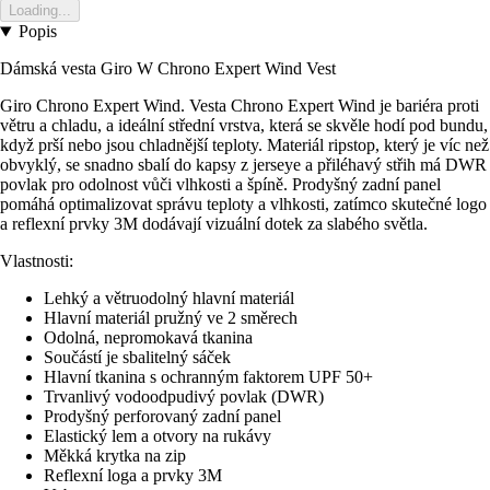
Loading...
Popis
Dámská vesta Giro W Chrono Expert Wind Vest
Giro Chrono Expert Wind. Vesta Chrono Expert Wind je bariéra proti
větru a chladu, a ideální střední vrstva, která se skvěle hodí pod bundu,
když prší nebo jsou chladnější teploty. Materiál ripstop, který je víc než
obvyklý, se snadno sbalí do kapsy z jerseye a přiléhavý střih má DWR
povlak pro odolnost vůči vlhkosti a špíně. Prodyšný zadní panel
pomáhá optimalizovat správu teploty a vlhkosti, zatímco skutečné logo
a reflexní prvky 3M dodávají vizuální dotek za slabého světla.
Vlastnosti:
Lehký a větruodolný hlavní materiál
Hlavní materiál pružný ve 2 směrech
Odolná, nepromokavá tkanina
Součástí je sbalitelný sáček
Hlavní tkanina s ochranným faktorem UPF 50+
Trvanlivý vodoodpudivý povlak (DWR)
Prodyšný perforovaný zadní panel
Elastický lem a otvory na rukávy
Měkká krytka na zip
Reflexní loga a prvky 3M