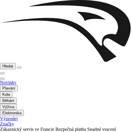
Hledat
Novinky
Plavání
Kola
Běhání
Výživa
Elektronika
Výprodej
Značky
Zákaznický servis ve Francie
Bezpečná platba
Snadné vracení