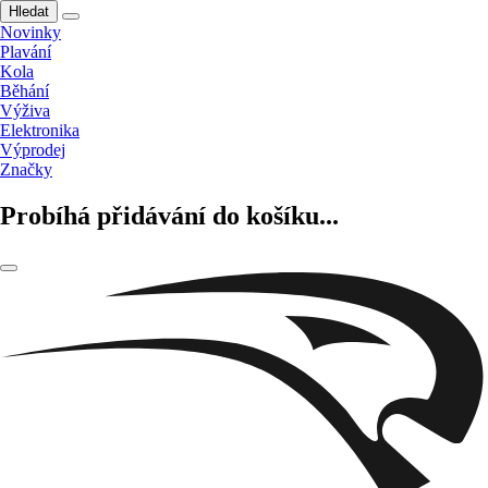
Hledat
Novinky
Plavání
Kola
Běhání
Výživa
Elektronika
Výprodej
Značky
Probíhá přidávání do košíku...