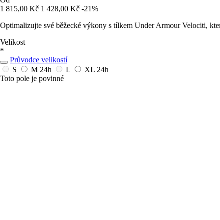
1 815,00 Kč
1 428,00 Kč
-21%
Optimalizujte své běžecké výkony s tílkem Under Armour Velociti, kter
Velikost
*
Průvodce velikostí
S
M
24h
L
XL
24h
Toto pole je povinné