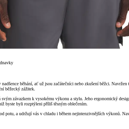
ednavky
nadšence běhání, ať už jsou začátečníci nebo zkušení běžci. Navržen 
ní běžecký zážitek.
má svým závazkem k vysokému výkonu a stylu. Jeho ergonomický design
iž byste byli rozptýleni příliš těsným oblečením.
od potu, a udržují vás v chladu i během nejintenzivnějších výkonů. Nav