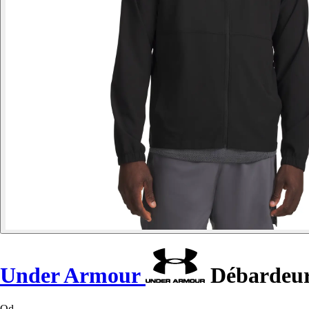
Under Armour
Débardeur 
Od