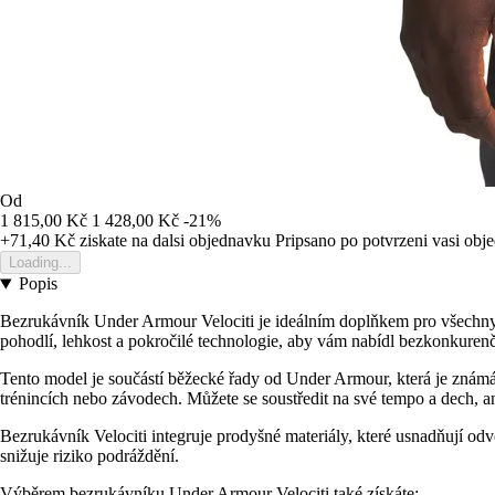
Od
1 815,00 Kč
1 428,00 Kč
-21%
+71,40 Kč
ziskate na dalsi objednavku
Pripsano po potvrzeni vasi obj
Loading...
Popis
Bezrukávník Under Armour Velociti je ideálním doplňkem pro všechny 
pohodlí, lehkost a pokročilé technologie, aby vám nabídl bezkonkurenč
Tento model je součástí běžecké řady od Under Armour, která je zná
trénincích nebo závodech. Můžete se soustředit na své tempo a dech, an
Bezrukávník Velociti integruje prodyšné materiály, které usnadňují odv
snižuje riziko podráždění.
Výběrem bezrukávníku Under Armour Velociti také získáte: