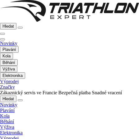
Hledat
Novinky
Plavání
Kola
Běhání
Výživa
Elektronika
Výprodej
Značky
Zákaznický servis ve Francie
Bezpečná platba
Snadné vracení
Hledat
Novinky
Plavání
Kola
Běhání
Výživa
Elektronika
Výprodej