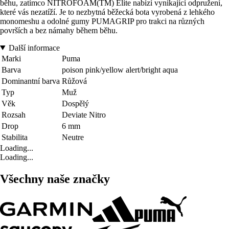
běhu, zatímco NITROFOAM(TM) Elite nabízí vynikající odpružení,
které vás nezatíží. Je to nezbytná běžecká bota vyrobená z lehkého
monomeshu a odolné gumy PUMAGRIP pro trakci na různých
površích a bez námahy během běhu.
Další informace
Marki
Puma
Barva
poison pink/yellow alert/bright aqua
Dominantní barva
Růžová
Typ
Muž
Věk
Dospělý
Rozsah
Deviate Nitro
Drop
6 mm
Stabilita
Neutre
Loading...
Loading...
Všechny naše značky