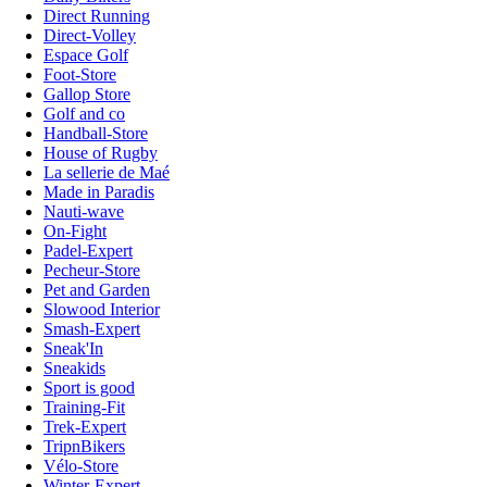
Direct Running
Direct-Volley
Espace Golf
Foot-Store
Gallop Store
Golf and co
Handball-Store
House of Rugby
La sellerie de Maé
Made in Paradis
Nauti-wave
On-Fight
Padel-Expert
Pecheur-Store
Pet and Garden
Slowood Interior
Smash-Expert
Sneak'In
Sneakids
Sport is good
Training-Fit
Trek-Expert
TripnBikers
Vélo-Store
Winter-Expert