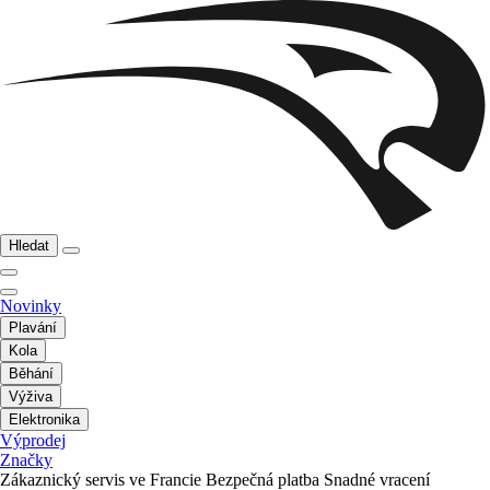
Hledat
Novinky
Plavání
Kola
Běhání
Výživa
Elektronika
Výprodej
Značky
Zákaznický servis ve Francie
Bezpečná platba
Snadné vracení