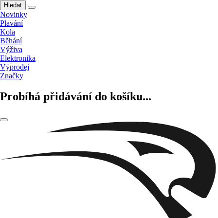
Hledat
Novinky
Plavání
Kola
Běhání
Výživa
Elektronika
Výprodej
Značky
Probíhá přidávání do košíku...