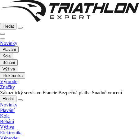
Hledat
Novinky
Plavání
Kola
Běhání
Výživa
Elektronika
Výprodej
Značky
Zákaznický servis ve Francie
Bezpečná platba
Snadné vracení
Hledat
Novinky
Plavání
Kola
Běhání
Výživa
Elektronika
Výprodej