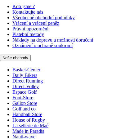
Kdo jsme ?
Kontaktujte nás
Všeobecné obchodní podmínky
Vrácení a vrácení peněz
Právní upozornění
Platební metody
Náklady na dopravu a možnosti doručení
Oznámení o ochraně soukromí
Naše obchody
Basket-Center
Daily Bikers
Direct Running
Direct-Volley
Espace Golf
Foot-Store
Gallop Store
Golf and co
Handball-Store
House of Rugby
La sellerie de Maé
Made in Paradis
Nauti-wave