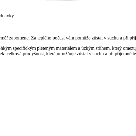
ednavky
téměř zapomene. Za teplého počasí vám pomůže zůstat v suchu a při pří
a-lehkým specifickým pleteným materiálem a úzkým střihem, který omezuj
ek: celková prodyšnost, která umožňuje zůstat v suchu a při příjemné te