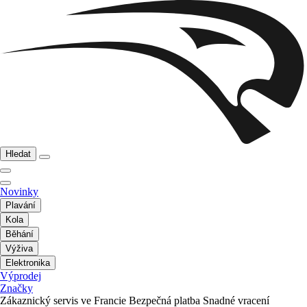
Hledat
Novinky
Plavání
Kola
Běhání
Výživa
Elektronika
Výprodej
Značky
Zákaznický servis ve Francie
Bezpečná platba
Snadné vracení