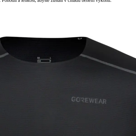
. Pohodlí a lehkost, abyste zůstali v chladu během výkonu.