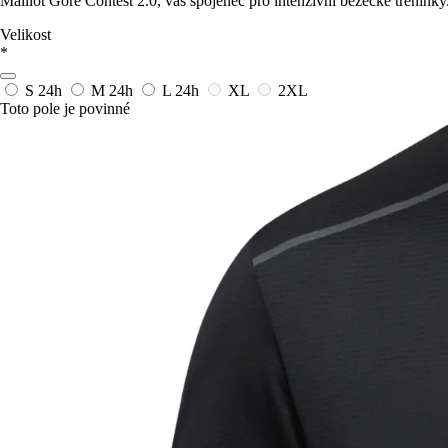
Maillot Gore Contest 2.0, váš spojenec pro intenzivní běžecké tréninky
Velikost
*
S
24h
M
24h
L
24h
XL
2XL
Toto pole je povinné