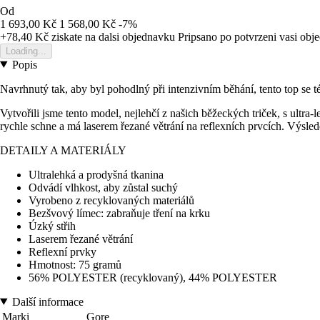
Od
1 693,00 Kč
1 568,00 Kč
-7%
+78,40 Kč
ziskate na dalsi objednavku
Pripsano po potvrzeni vasi obj
Loading...
Popis
Navrhnutý tak, aby byl pohodlný při intenzivním běhání, tento top se 
Vytvořili jsme tento model, nejlehčí z našich běžeckých triček, s ultr
rychle schne a má laserem řezané větrání na reflexních prvcích. Výsled
DETAILY A MATERIÁLY
Ultralehká a prodyšná tkanina
Odvádí vlhkost, aby zůstal suchý
Vyrobeno z recyklovaných materiálů
Bezšvový límec: zabraňuje tření na krku
Úzký střih
Laserem řezané větrání
Reflexní prvky
Hmotnost: 75 gramů
56% POLYESTER (recyklovaný), 44% POLYESTER
Další informace
Marki
Gore