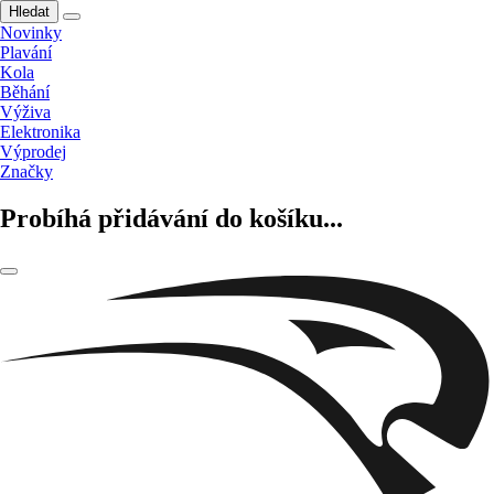
Hledat
Novinky
Plavání
Kola
Běhání
Výživa
Elektronika
Výprodej
Značky
Probíhá přidávání do košíku...