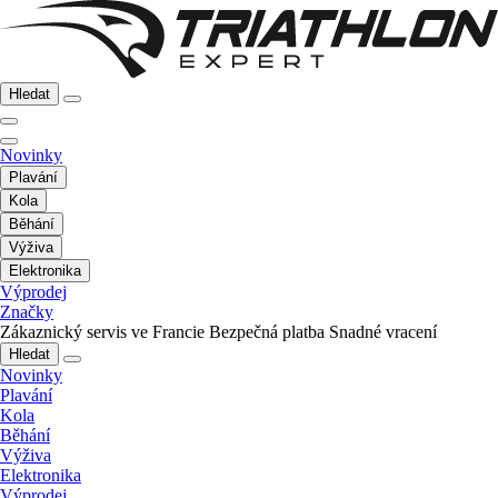
Hledat
Novinky
Plavání
Kola
Běhání
Výživa
Elektronika
Výprodej
Značky
Zákaznický servis ve Francie
Bezpečná platba
Snadné vracení
Hledat
Novinky
Plavání
Kola
Běhání
Výživa
Elektronika
Výprodej