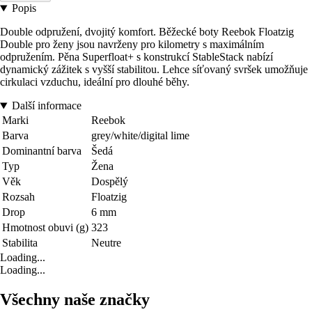
Popis
Double odpružení, dvojitý komfort. Běžecké boty Reebok Floatzig
Double pro ženy jsou navrženy pro kilometry s maximálním
odpružením. Pěna Superfloat+ s konstrukcí StableStack nabízí
dynamický zážitek s vyšší stabilitou. Lehce síťovaný svršek umožňuje
cirkulaci vzduchu, ideální pro dlouhé běhy.
Další informace
Marki
Reebok
Barva
grey/white/digital lime
Dominantní barva
Šedá
Typ
Žena
Věk
Dospělý
Rozsah
Floatzig
Drop
6 mm
Hmotnost obuvi (g)
323
Stabilita
Neutre
Loading...
Loading...
Všechny naše značky