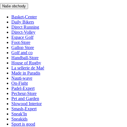
Naše obchody
Basket-Center
Daily Bikers
Direct Running
Direct-Volley
Espace Golf
Foot-Store
Gallop Store
Golf and co
Handball-Store
House of Rugby
La sellerie de Maé
Made in Paradis
Nauti-wave
On-Fight
Padel-Expert
Pecheur-Store
Pet and Garden
Slowood Interior
Smash-Expert
Sneak'In
Sneakids
Sport is good