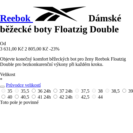
Reebok
Dámské
běžecké boty Floatzig Double
Od
3 631,00 Kč
2 805,00 Kč
-23%
Objevte konečný komfort běžeckých bot pro ženy Reebok Floatzig
Double pro bezkonkurenční výkony při každém kroku.
Velikost
*
Průvodce velikostí
35
35,5
36
24h
37
24h
37,5
38
38,5
39
40
40,5
41
24h
42
24h
42,5
44
Toto pole je povinné