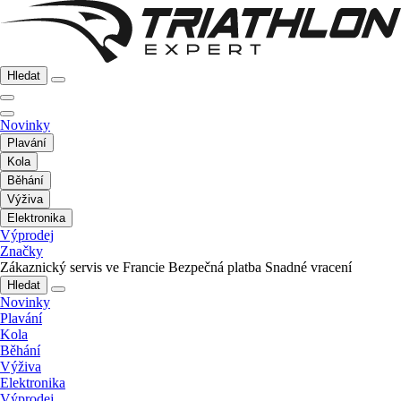
Hledat
Novinky
Plavání
Kola
Běhání
Výživa
Elektronika
Výprodej
Značky
Zákaznický servis ve Francie
Bezpečná platba
Snadné vracení
Hledat
Novinky
Plavání
Kola
Běhání
Výživa
Elektronika
Výprodej