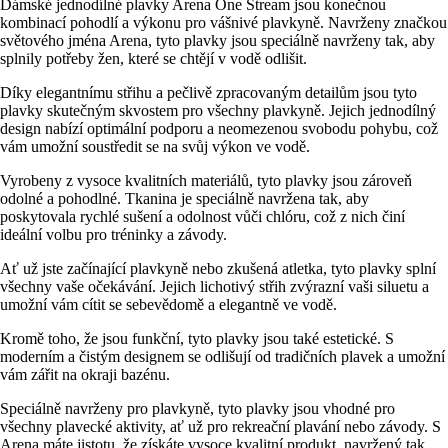
Dámské jednodílné plavky Arena One Stream jsou konečnou
kombinací pohodlí a výkonu pro vášnivé plavkyně. Navrženy značkou
světového jména Arena, tyto plavky jsou speciálně navrženy tak, aby
splnily potřeby žen, které se chtějí v vodě odlišit.
Díky elegantnímu střihu a pečlivě zpracovaným detailům jsou tyto
plavky skutečným skvostem pro všechny plavkyně. Jejich jednodílný
design nabízí optimální podporu a neomezenou svobodu pohybu, což
vám umožní soustředit se na svůj výkon ve vodě.
Vyrobeny z vysoce kvalitních materiálů, tyto plavky jsou zároveň
odolné a pohodlné. Tkanina je speciálně navržena tak, aby
poskytovala rychlé sušení a odolnost vůči chlóru, což z nich činí
ideální volbu pro tréninky a závody.
Ať už jste začínající plavkyně nebo zkušená atletka, tyto plavky splní
všechny vaše očekávání. Jejich lichotivý střih zvýrazní vaši siluetu a
umožní vám cítit se sebevědomě a elegantně ve vodě.
Kromě toho, že jsou funkční, tyto plavky jsou také estetické. S
moderním a čistým designem se odlišují od tradičních plavek a umožní
vám zářit na okraji bazénu.
Speciálně navrženy pro plavkyně, tyto plavky jsou vhodné pro
všechny plavecké aktivity, ať už pro rekreační plavání nebo závody. S
Arena máte jistotu, že získáte vysoce kvalitní produkt, navržený tak,