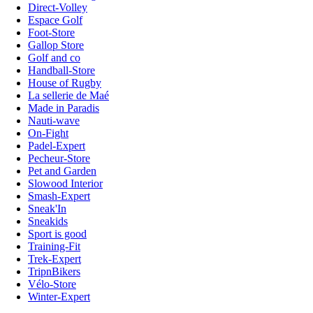
Direct-Volley
Espace Golf
Foot-Store
Gallop Store
Golf and co
Handball-Store
House of Rugby
La sellerie de Maé
Made in Paradis
Nauti-wave
On-Fight
Padel-Expert
Pecheur-Store
Pet and Garden
Slowood Interior
Smash-Expert
Sneak'In
Sneakids
Sport is good
Training-Fit
Trek-Expert
TripnBikers
Vélo-Store
Winter-Expert