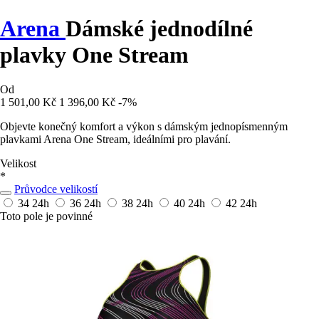
Arena
Dámské jednodílné
plavky One Stream
Od
1 501,00 Kč
1 396,00 Kč
-7%
Objevte konečný komfort a výkon s dámským jednopísmenným
plavkami Arena One Stream, ideálními pro plavání.
Velikost
*
Průvodce velikostí
34
24h
36
24h
38
24h
40
24h
42
24h
Toto pole je povinné