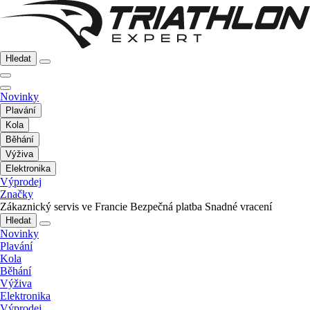
Hledat
Novinky
Plavání
Kola
Běhání
Výživa
Elektronika
Výprodej
Značky
Zákaznický servis ve Francie
Bezpečná platba
Snadné vracení
Hledat
Novinky
Plavání
Kola
Běhání
Výživa
Elektronika
Výprodej