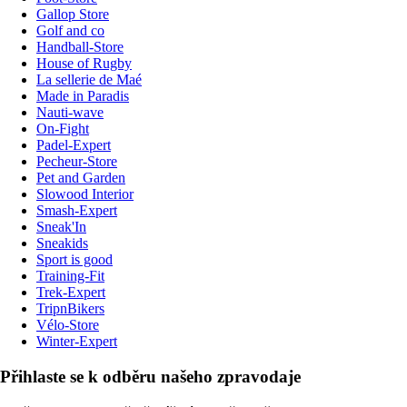
Gallop Store
Golf and co
Handball-Store
House of Rugby
La sellerie de Maé
Made in Paradis
Nauti-wave
On-Fight
Padel-Expert
Pecheur-Store
Pet and Garden
Slowood Interior
Smash-Expert
Sneak'In
Sneakids
Sport is good
Training-Fit
Trek-Expert
TripnBikers
Vélo-Store
Winter-Expert
Přihlaste se k odběru našeho zpravodaje