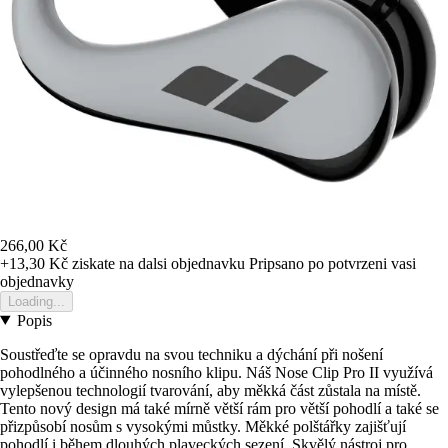
266,00 Kč
+13,30 Kč
ziskate na dalsi objednavku
Pripsano po potvrzeni vasi
objednavky
Loading...
Popis
Soustřeďte se opravdu na svou techniku a dýchání při nošení
pohodlného a účinného nosního klipu. Náš Nose Clip Pro II využívá
vylepšenou technologií tvarování, aby měkká část zůstala na místě.
Tento nový design má také mírně větší rám pro větší pohodlí a také se
přizpůsobí nosům s vysokými můstky. Měkké polštářky zajišťují
pohodlí i během dlouhých plaveckých sezení. Skvělý nástroj pro