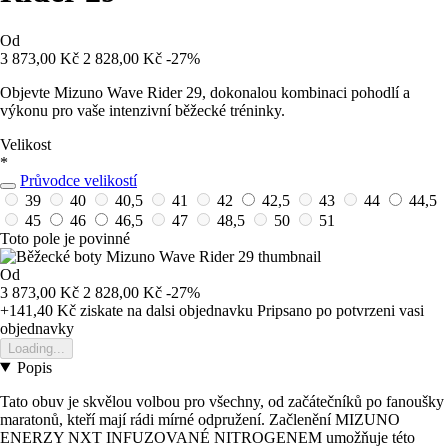
Od
3 873,00 Kč
2 828,00 Kč
-27%
Objevte Mizuno Wave Rider 29, dokonalou kombinaci pohodlí a
výkonu pro vaše intenzivní běžecké tréninky.
Velikost
*
Průvodce velikostí
39
40
40,5
41
42
42,5
43
44
44,5
45
46
46,5
47
48,5
50
51
Toto pole je povinné
Od
3 873,00 Kč
2 828,00 Kč
-27%
+141,40 Kč
ziskate na dalsi objednavku
Pripsano po potvrzeni vasi
objednavky
Loading...
Popis
Tato obuv je skvělou volbou pro všechny, od začátečníků po fanoušky
maratonů, kteří mají rádi mírné odpružení. Začlenění MIZUNO
ENERZY NXT INFUZOVANÉ NITROGENEM umožňuje této