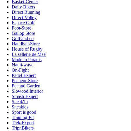
Basket-Center
Daily Bikers
Direct Running
Direct-Volley
Espace Golf
Foot-Store
Gallop Store
Golf and co
Handball-Store
House of Rugby
La sellerie de Maé
Made in Paradis
Nauti-wave
On-Fight
Padel-Expert
Pecheur-Store
Pet and Garden
Slowood Interior
Smash-Expert
Sneak'In
Sneakids
Sport is good
Training-Fit
Trek-Expert
TripnBikers