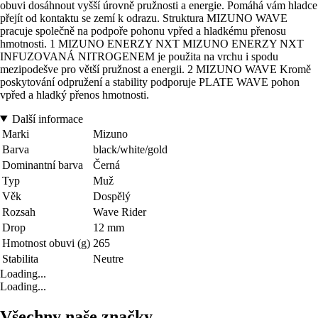
obuvi dosáhnout vyšší úrovně pružnosti a energie. Pomáhá vám hladce
přejít od kontaktu se zemí k odrazu. Struktura MIZUNO WAVE
pracuje společně na podpoře pohonu vpřed a hladkému přenosu
hmotnosti. 1 MIZUNO ENERZY NXT MIZUNO ENERZY NXT
INFUZOVANÁ NITROGENEM je použita na vrchu i spodu
mezipodešve pro větší pružnost a energii. 2 MIZUNO WAVE Kromě
poskytování odpružení a stability podporuje PLATE WAVE pohon
vpřed a hladký přenos hmotnosti.
Další informace
Marki
Mizuno
Barva
black/white/gold
Dominantní barva
Černá
Typ
Muž
Věk
Dospělý
Rozsah
Wave Rider
Drop
12 mm
Hmotnost obuvi (g)
265
Stabilita
Neutre
Loading...
Loading...
Všechny naše značky