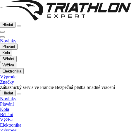
Hledat
Novinky
Plavání
Kola
Běhání
Výživa
Elektronika
Výprodej
Značky
Zákaznický servis ve Francie
Bezpečná platba
Snadné vracení
Hledat
Novinky
Plavání
Kola
Běhání
Výživa
Elektronika
Výprodej