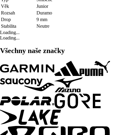
Věk
Junior
Rozsah
Duramo
Drop
9 mm
Stabilita
Neutre
Loading...
Loading...
Všechny naše značky