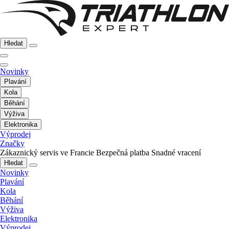
Hledat
Novinky
Plavání
Kola
Běhání
Výživa
Elektronika
Výprodej
Značky
Zákaznický servis ve Francie
Bezpečná platba
Snadné vracení
Hledat
Novinky
Plavání
Kola
Běhání
Výživa
Elektronika
Výprodej