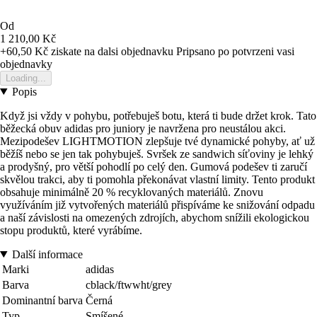
Od
1 210,00 Kč
+60,50 Kč
ziskate na dalsi objednavku
Pripsano po potvrzeni vasi
objednavky
Loading...
Popis
Když jsi vždy v pohybu, potřebuješ botu, která ti bude držet krok. Tato
běžecká obuv adidas pro juniory je navržena pro neustálou akci.
Mezipodešev LIGHTMOTION zlepšuje tvé dynamické pohyby, ať už
běžíš nebo se jen tak pohybuješ. Svršek ze sandwich síťoviny je lehký
a prodyšný, pro větší pohodlí po celý den. Gumová podešev ti zaručí
skvělou trakci, aby ti pomohla překonávat vlastní limity. Tento produkt
obsahuje minimálně 20 % recyklovaných materiálů. Znovu
využíváním již vytvořených materiálů přispíváme ke snižování odpadu
a naší závislosti na omezených zdrojích, abychom snížili ekologickou
stopu produktů, které vyrábíme.
Další informace
Marki
adidas
Barva
cblack/ftwwht/grey
Dominantní barva
Černá
Typ
Smíšené