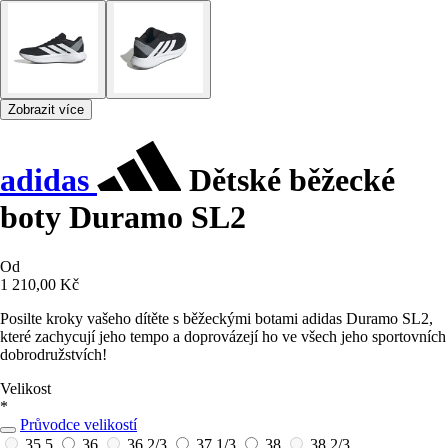
Zobrazit více
adidas
Dětské běžecké
boty Duramo SL2
Od
1 210,00 Kč
Posilte kroky vašeho dítěte s běžeckými botami adidas Duramo SL2,
které zachycují jeho tempo a doprovázejí ho ve všech jeho sportovních
dobrodružstvích!
Velikost
*
Průvodce velikostí
35,5
36
36 2/3
37 1/3
38
38 2/3