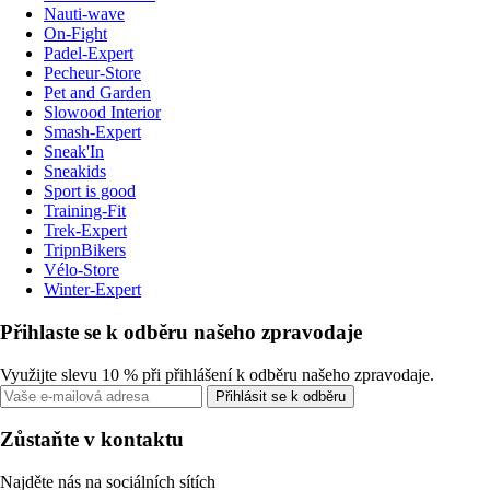
Nauti-wave
On-Fight
Padel-Expert
Pecheur-Store
Pet and Garden
Slowood Interior
Smash-Expert
Sneak'In
Sneakids
Sport is good
Training-Fit
Trek-Expert
TripnBikers
Vélo-Store
Winter-Expert
Přihlaste se k odběru našeho zpravodaje
Využijte slevu 10 % při přihlášení k odběru našeho zpravodaje.
Přihlásit se k odběru
Zůstaňte v kontaktu
Najděte nás na sociálních sítích