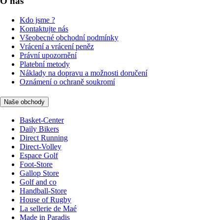
O nás
Kdo jsme ?
Kontaktujte nás
Všeobecné obchodní podmínky
Vrácení a vrácení peněz
Právní upozornění
Platební metody
Náklady na dopravu a možnosti doručení
Oznámení o ochraně soukromí
Naše obchody
Basket-Center
Daily Bikers
Direct Running
Direct-Volley
Espace Golf
Foot-Store
Gallop Store
Golf and co
Handball-Store
House of Rugby
La sellerie de Maé
Made in Paradis