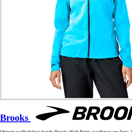
Brooks
Objevte voděodolnou bundu Brooks High Point, navrženou pro ženy, kte