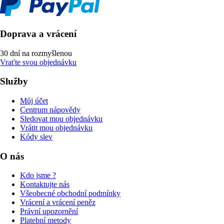
Doprava a vrácení
30 dní na rozmyšlenou
Vraťte svou objednávku
Služby
Můj účet
Centrum nápovědy
Sledovat mou objednávku
Vrátit mou objednávku
Kódy slev
O nás
Kdo jsme ?
Kontaktujte nás
Všeobecné obchodní podmínky
Vrácení a vrácení peněz
Právní upozornění
Platební metody