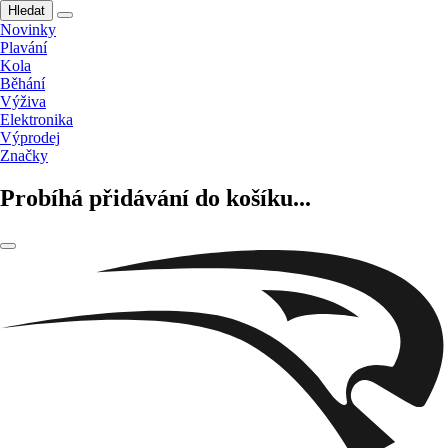
Hledat
Novinky
Plavání
Kola
Běhání
Výživa
Elektronika
Výprodej
Značky
Probíhá přidávání do košíku...