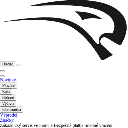
Hledat
Novinky
Plavání
Kola
Běhání
Výživa
Elektronika
Výprodej
Značky
Zákaznický servis ve Francie
Bezpečná platba
Snadné vracení