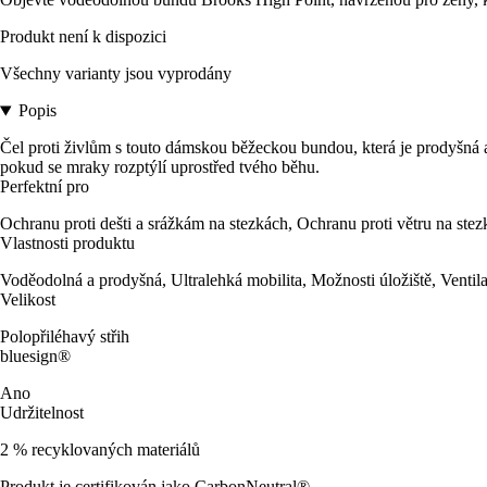
Produkt není k dispozici
Všechny varianty jsou vyprodány
Popis
Čel proti živlům s touto dámskou běžeckou bundou, která je prodyšná 
pokud se mraky rozptýlí uprostřed tvého běhu.
Perfektní pro
Ochranu proti dešti a srážkám na stezkách, Ochranu proti větru na stez
Vlastnosti produktu
Voděodolná a prodyšná, Ultralehká mobilita, Možnosti úložiště, Ventil
Velikost
Polopřiléhavý střih
bluesign®
Ano
Udržitelnost
2 % recyklovaných materiálů
Produkt je certifikován jako CarbonNeutral®.