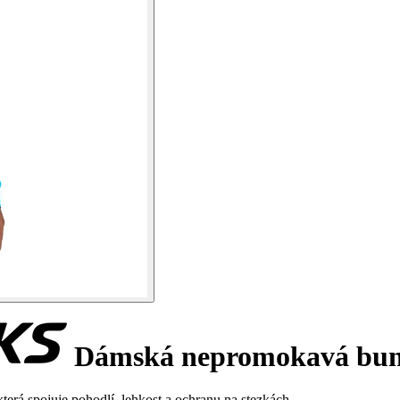
Dámská nepromokavá bun
rá spojuje pohodlí, lehkost a ochranu na stezkách.