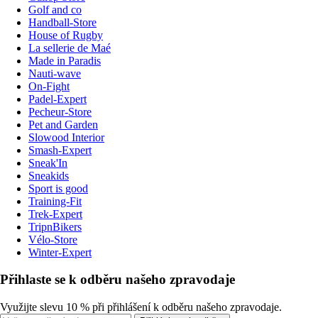
Golf and co
Handball-Store
House of Rugby
La sellerie de Maé
Made in Paradis
Nauti-wave
On-Fight
Padel-Expert
Pecheur-Store
Pet and Garden
Slowood Interior
Smash-Expert
Sneak'In
Sneakids
Sport is good
Training-Fit
Trek-Expert
TripnBikers
Vélo-Store
Winter-Expert
Přihlaste se k odběru našeho zpravodaje
Využijte slevu 10 % při přihlášení k odběru našeho zpravodaje.