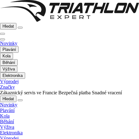
Hledat
Novinky
Plavání
Kola
Běhání
Výživa
Elektronika
Výprodej
Značky
Zákaznický servis ve Francie
Bezpečná platba
Snadné vracení
Hledat
Novinky
Plavání
Kola
Běhání
Výživa
Elektronika
Výprodej