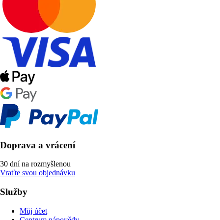
Doprava a vrácení
30 dní na rozmyšlenou
Vraťte svou objednávku
Služby
Můj účet
Centrum nápovědy