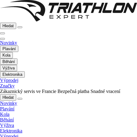
Hledat
Novinky
Plavání
Kola
Běhání
Výživa
Elektronika
Výprodej
Značky
Zákaznický servis ve Francie
Bezpečná platba
Snadné vracení
Hledat
Novinky
Plavání
Kola
Běhání
Výživa
Elektronika
Výprodej