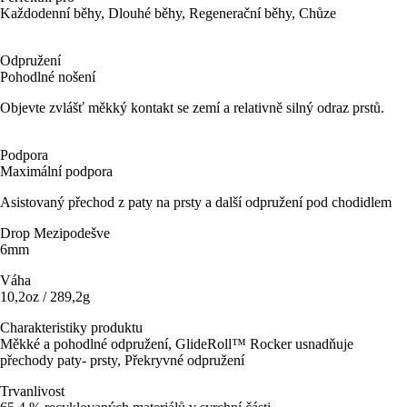
Každodenní běhy, Dlouhé běhy, Regenerační běhy, Chůze
Odpružení
Pohodlné nošení
Objevte zvlášť měkký kontakt se zemí a relativně silný odraz prstů.
Podpora
Maximální podpora
Asistovaný přechod z paty na prsty a další odpružení pod chodidlem
Drop Mezipodešve
6mm
Váha
10,2oz / 289,2g
Charakteristiky produktu
Měkké a pohodlné odpružení, GlideRoll™ Rocker usnadňuje
přechody paty- prsty, Překryvné odpružení
Trvanlivost