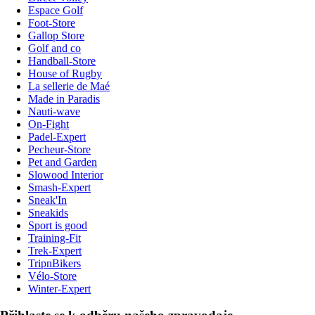
Espace Golf
Foot-Store
Gallop Store
Golf and co
Handball-Store
House of Rugby
La sellerie de Maé
Made in Paradis
Nauti-wave
On-Fight
Padel-Expert
Pecheur-Store
Pet and Garden
Slowood Interior
Smash-Expert
Sneak'In
Sneakids
Sport is good
Training-Fit
Trek-Expert
TripnBikers
Vélo-Store
Winter-Expert