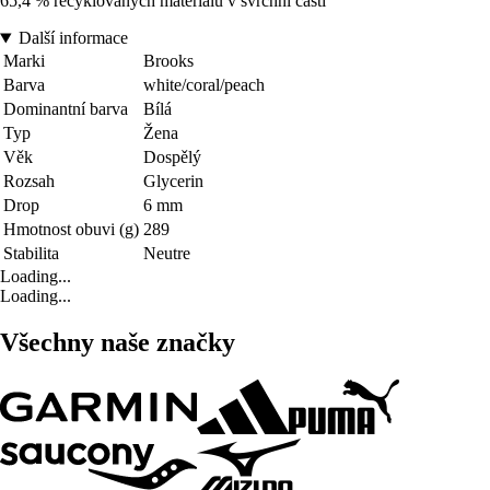
65,4 % recyklovaných materiálů v svrchní části
Další informace
Marki
Brooks
Barva
white/coral/peach
Dominantní barva
Bílá
Typ
Žena
Věk
Dospělý
Rozsah
Glycerin
Drop
6 mm
Hmotnost obuvi (g)
289
Stabilita
Neutre
Loading...
Loading...
Všechny naše značky