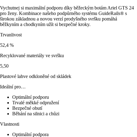
Vychutnej si maximální podporu díky běžeckým botám Ariel GTS 24
pro ženy. Kombinace našeho podpůrného systému GuideRails® s
širokou základnou a novou verzí prodyšného svršku pomáhá
běžkyním a chodkyním užít si bezpečné kroky.
Trvanlivost
52,4 %
Recyklované materiály ve svršku
5,50
Plastové lahve odkloněné od skládek
Ideální pro…
Optimální podporu
Trvalé měkké odpružení
Bezpečné obutí
Běhání na silnici a chůzi
Vlastnosti
Optimální podpora