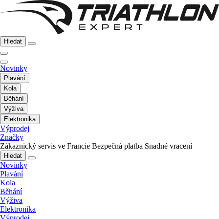
Hledat
Novinky
Plavání
Kola
Běhání
Výživa
Elektronika
Výprodej
Značky
Zákaznický servis ve Francie
Bezpečná platba
Snadné vracení
Hledat
Novinky
Plavání
Kola
Běhání
Výživa
Elektronika
Výprodej