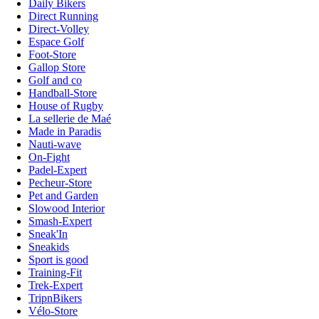
Daily Bikers
Direct Running
Direct-Volley
Espace Golf
Foot-Store
Gallop Store
Golf and co
Handball-Store
House of Rugby
La sellerie de Maé
Made in Paradis
Nauti-wave
On-Fight
Padel-Expert
Pecheur-Store
Pet and Garden
Slowood Interior
Smash-Expert
Sneak'In
Sneakids
Sport is good
Training-Fit
Trek-Expert
TripnBikers
Vélo-Store