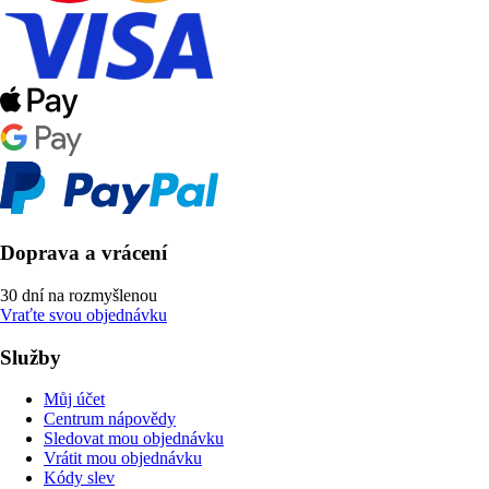
Doprava a vrácení
30 dní na rozmyšlenou
Vraťte svou objednávku
Služby
Můj účet
Centrum nápovědy
Sledovat mou objednávku
Vrátit mou objednávku
Kódy slev