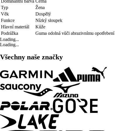
Dominantní barva
Černá
Typ
Žena
Věk
Dospělý
Funkce
Nízký sloupek
Hlavní materiál
Kůže
Podrážka
Guma odolná vůči abrazivnímu opotřebení
Loading...
Loading...
Všechny naše značky