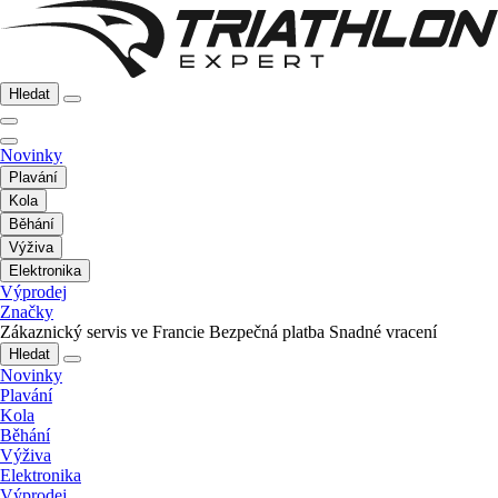
Hledat
Novinky
Plavání
Kola
Běhání
Výživa
Elektronika
Výprodej
Značky
Zákaznický servis ve Francie
Bezpečná platba
Snadné vracení
Hledat
Novinky
Plavání
Kola
Běhání
Výživa
Elektronika
Výprodej