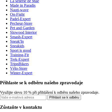
La sellerie de Maé
Made in Paradis
Nauti-wave
On-Fight
Padel-Expert
Pecheur-Store
Pet and Garden
Slowood Interior
Smash-Expert
Sneak'In
Sneakids
Sport is good
Training-Fit
Trek-Expert
TripnBikers
Vélo-Store
Winter-Expert
Přihlaste se k odběru našeho zpravodaje
Využijte slevu 10 % při přihlášení k odběru našeho zpravodaje.
Přihlásit se k odběru
Zůstaňte v kontaktu