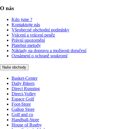
O nás
Kdo jsme ?
Kontaktujte nás
Všeobecné obchodní podmínky
Vrácení a vrácení peněz
Právní upozornění
Platební metody
Náklady na dopravu a možnosti doručení
Oznámení o ochraně soukromí
Naše obchody
Basket-Center
Daily Bikers
Direct Running
Direct-Volley
Espace Golf
Foot-Store
Gallop Store
Golf and co
Handball-Store
House of Rugby