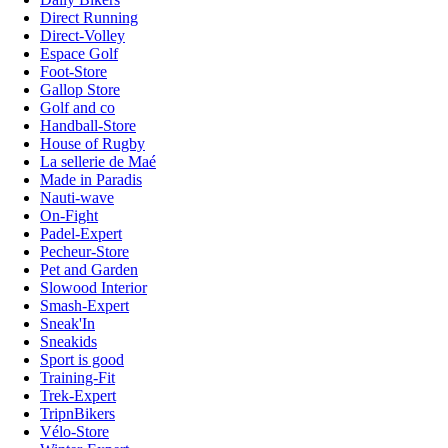
Direct Running
Direct-Volley
Espace Golf
Foot-Store
Gallop Store
Golf and co
Handball-Store
House of Rugby
La sellerie de Maé
Made in Paradis
Nauti-wave
On-Fight
Padel-Expert
Pecheur-Store
Pet and Garden
Slowood Interior
Smash-Expert
Sneak'In
Sneakids
Sport is good
Training-Fit
Trek-Expert
TripnBikers
Vélo-Store