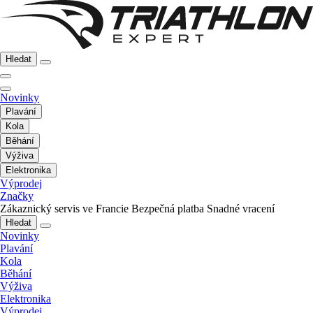
Hledat
Novinky
Plavání
Kola
Běhání
Výživa
Elektronika
Výprodej
Značky
Zákaznický servis ve Francie
Bezpečná platba
Snadné vracení
Hledat
Novinky
Plavání
Kola
Běhání
Výživa
Elektronika
Výprodej