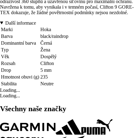
odrazivost 360 stupňů a uzavřenou síťovinu pro maximální ochranu.
Navržena k tomu, aby vynikala i v temném počasí, Clifton 9 GORE-
TEX dokazuje, že žádné povětrnostní podmínky nejsou nezdolné.
Další informace
Marki
Hoka
Barva
black/raindrop
Dominantní barva
Černá
Typ
Žena
Věk
Dospělý
Rozsah
Clifton
Drop
5 mm
Hmotnost obuvi (g)
235
Stabilita
Neutre
Loading...
Loading...
Všechny naše značky