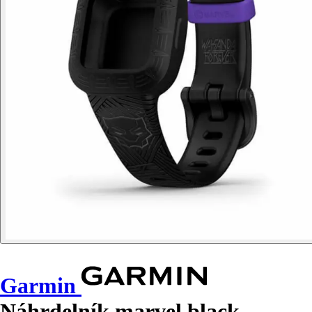
Garmin
Náhrdelník marvel black