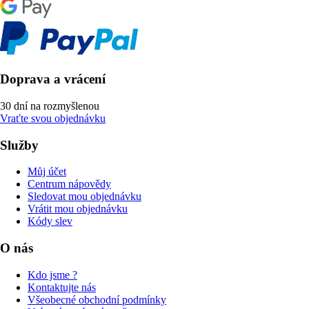
Doprava a vrácení
30 dní na rozmyšlenou
Vraťte svou objednávku
Služby
Můj účet
Centrum nápovědy
Sledovat mou objednávku
Vrátit mou objednávku
Kódy slev
O nás
Kdo jsme ?
Kontaktujte nás
Všeobecné obchodní podmínky