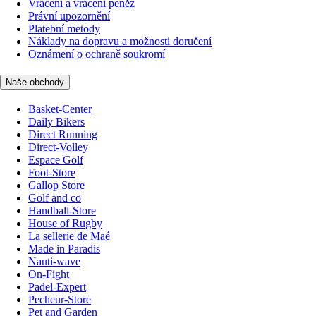
Vrácení a vrácení peněz
Právní upozornění
Platební metody
Náklady na dopravu a možnosti doručení
Oznámení o ochraně soukromí
Naše obchody
Basket-Center
Daily Bikers
Direct Running
Direct-Volley
Espace Golf
Foot-Store
Gallop Store
Golf and co
Handball-Store
House of Rugby
La sellerie de Maé
Made in Paradis
Nauti-wave
On-Fight
Padel-Expert
Pecheur-Store
Pet and Garden