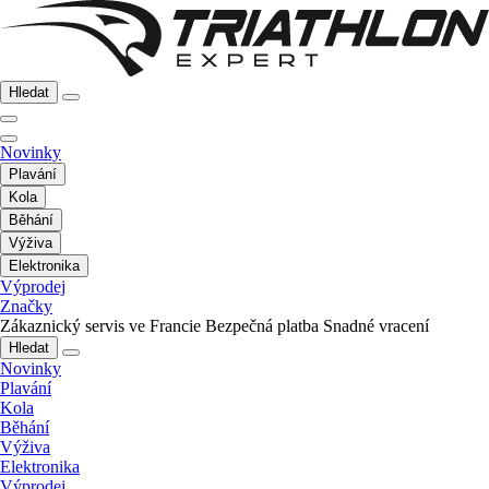
Hledat
Novinky
Plavání
Kola
Běhání
Výživa
Elektronika
Výprodej
Značky
Zákaznický servis ve Francie
Bezpečná platba
Snadné vracení
Hledat
Novinky
Plavání
Kola
Běhání
Výživa
Elektronika
Výprodej